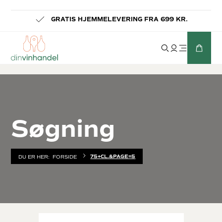
-
GRATIS HJEMMELEVERING FRA 699 KR.
Søgning
75+CL.&PAGE=5
DU ER HER:
FORSIDE