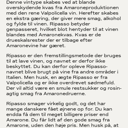
Denne vintype skabes ved at blande
overskydende kvas fra Amaroneproduktionen
med den rene Valpolicella vin. Herefter skabes
en ekstra gæring, der giver mere smag, alkohol
og fylde til vinen. Ripasso betyder
genpasseret, hvilket blot hentyder til at vinen
blandes med Amaronekvas. Kvas er de
drueskalsrester der er tilbage efter
Amaronevine har gæret.
Ripasso er den fremstillingsmetode der bruges
til at lave vinen, og navnet er derfor ikke
beskyttet. Du kan derfor opleve Ripasso-
navnet blive brugt på vine fra andre områder i
Italien. Men husk, en ægte Ripasso er fra
Valpolicella og er ikke overdrevet sødmefuld.
Der vil altid være en smule restsukker og rosin-
agtig smag fra Amaronedruerne.
Ripasso smager virkelig godt, og det har
mange danskere fået øjnene op for. Du kan
endda få dem til meget billigere priser end
Amarone. Du får lidt af den gode smag fra
Amarone, uden den høje pris. Men husk på, at