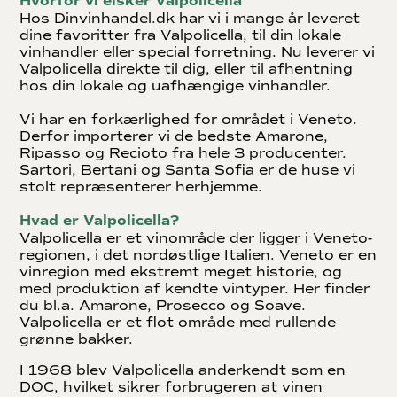
Hvorfor vi elsker Valpolicella
Hos Dinvinhandel.dk har vi i mange år leveret
dine favoritter fra Valpolicella, til din lokale
vinhandler eller special forretning. Nu leverer vi
Valpolicella direkte til dig, eller til afhentning
hos din lokale og uafhængige vinhandler.
Vi har en forkærlighed for området i Veneto.
Derfor importerer vi de bedste Amarone,
Ripasso og Recioto fra hele 3 producenter.
Sartori, Bertani og Santa Sofia er de huse vi
stolt repræsenterer herhjemme.
Hvad er Valpolicella?
Valpolicella er et vinområde der ligger i Veneto-
regionen, i det nordøstlige Italien. Veneto er en
vinregion med ekstremt meget historie, og
med produktion af kendte vintyper. Her finder
du bl.a. Amarone, Prosecco og Soave.
Valpolicella er et flot område med rullende
grønne bakker.
I 1968 blev Valpolicella anderkendt som en
DOC, hvilket sikrer forbrugeren at vinen