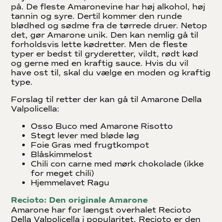
på. De fleste Amaronevine har høj alkohol, høj
tannin og syre. Dertil kommer den runde
blødhed og sødme fra de tørrede druer. Netop
det, gør Amarone unik. Den kan nemlig gå til
forholdsvis lette kødretter. Men de fleste
typer er bedst til gryderetter, vildt, rødt kød
og gerne med en kraftig sauce. Hvis du vil
have ost til, skal du vælge en moden og kraftig
type.
Forslag til retter der kan gå til Amarone Della
Valpolicella:
Osso Buco med Amarone Risotto
Stegt lever med bløde løg
Foie Gras med frugtkompot
Blåskimmelost
Chili con carne med mørk chokolade (ikke
for meget chili)
Hjemmelavet Ragu
Recioto: Den originale Amarone
Amarone har for længst overhalet Recioto
Della Valpolicella i popularitet. Recioto er den