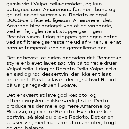
gamle vin i Valpolicella-området, og kan
betegnes som Amaronens far. For i bund og
grund, er det samme vin. Recioto er også
DOCG-certificeret, ligesom Amarone er det.
Amarone blev opdaget ved at en vinbonde,
ved en fejl, glemte at stoppe gæringen i
Recioto-vinen. I dag stoppes gæringen enten
ved at filtrere gærresterne ud af vinen, eller at
sænke temperaturen så gærcellerne dør.
Det er bevist, at siden der siden det Romerske
styre er blevet lavet sød vin på tørrede druer i
Valpolicella. I dag er Recioto Della Valpolicella
en sød og rød dessertvin, der ikke er tilsat
druesprit. Faktisk laves der også hvid Recioto
på Garganega-druen i Soave.
Det er svært at lave god Recioto, og
efterspørgslen er ikke særligt stor. Derfor
produceres der mere og mere Amarone og
Ripasso, og mindre Recioto. Hvis du elsker
portvin, så skal du prøve Recioto. Det er en
lækker vin, med massere af rosinnoter, frugt
og god balance.