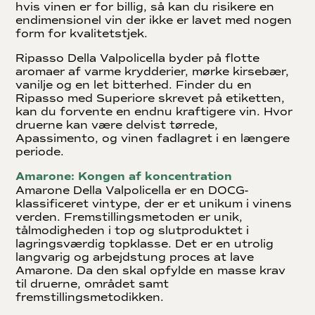
hvis vinen er for billig, så kan du risikere en
endimensionel vin der ikke er lavet med nogen
form for kvalitetstjek.
Ripasso Della Valpolicella byder på flotte
aromaer af varme krydderier, mørke kirsebær,
vanilje og en let bitterhed. Finder du en
Ripasso med Superiore skrevet på etiketten,
kan du forvente en endnu kraftigere vin. Hvor
druerne kan være delvist tørrede,
Apassimento, og vinen fadlagret i en længere
periode.
Amarone: Kongen af koncentration
Amarone Della Valpolicella er en DOCG-
klassificeret vintype, der er et unikum i vinens
verden. Fremstillingsmetoden er unik,
tålmodigheden i top og slutproduktet i
lagringsværdig topklasse. Det er en utrolig
langvarig og arbejdstung proces at lave
Amarone. Da den skal opfylde en masse krav
til druerne, området samt
fremstillingsmetodikken.