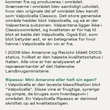
kommer fra og produceres i området.
Grænserne i området blev samtidigt udvidet,
hvor den originale del af området blev kendt
som Valpolicella Classico. Det store generiske
område hedder blot Valpolicella, og så er der
Valpantena subzonen. Valpantena ligger ikke i
Classicoområdet, og kvaliteten er for høj til
blot at kalde det Valpolicella. Også Est, som
blot betyder øst, er en betegnelse for hvor
henne i Valpolicella din vin er fra.
I 2009 blev Amarone og Recioto tildelt DOCG
status, hvilket er den højeste kvalitetsstatus i
Italien. Alle vine er her analyseret af
repræsentanter af det Italienske
Landbrugsministerie.
Ripasso: Mini Amarone eller helt sin egen?
I Valpolicella er den laveste klassifikation blot
”Valpolicella”. Disse vine er frugtige, syrerige
og simple, de bruges som hverdagsvin i
området. En Valpolicella Ripasso er derimod
skridtet op ad kvalitetsstigen.