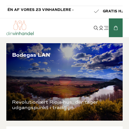
E -
GRATIS HJEMMELEVERING FRA 699 KR.
Bodegas LAN
Revolutionært Rioja-hus, der tager
udgangspunkt i tradition.