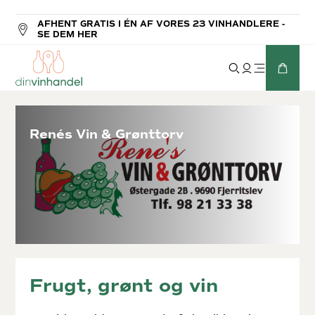
-
GRATIS HJEMMELEVERING FRA 699 KR.
Renés Vin & Grønttorv
Frugt, grønt og vin