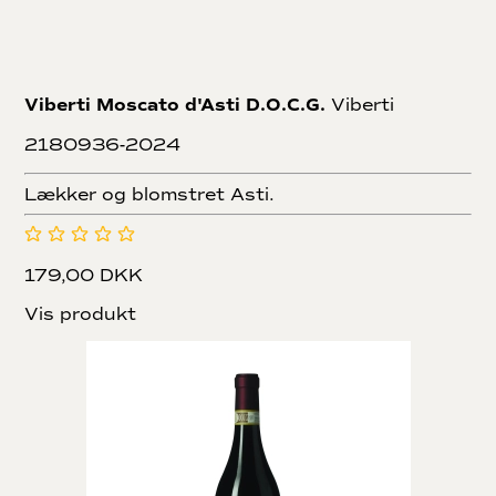
Viberti Moscato d'Asti D.O.C.G.
Viberti
2180936-2024
Lækker og blomstret Asti.
179,00 DKK
Vis produkt