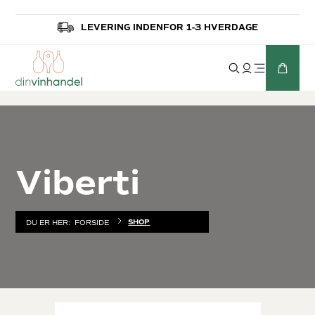
LEVERING INDENFOR 1-3 HVERDAGE
Viberti
SHOP
DU ER HER:
FORSIDE