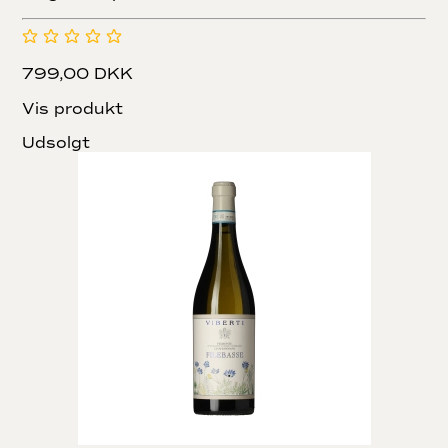
799,00 DKK
Vis produkt
Udsolgt