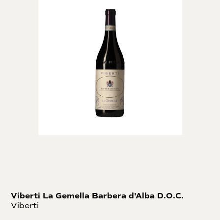
Viberti La Gemella Barbera d'Alba D.O.C.
Viberti