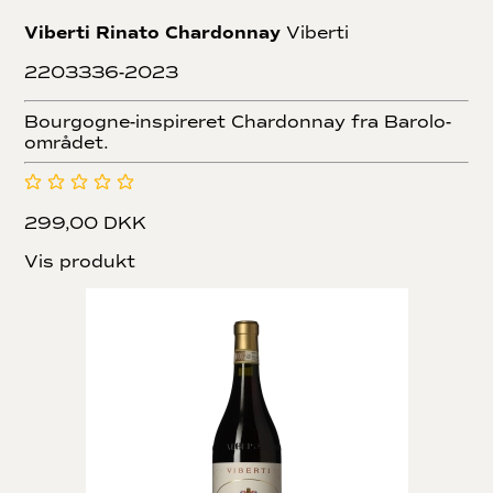
Viberti Rinato Chardonnay
Viberti
2203336-2023
Bourgogne-inspireret Chardonnay fra Barolo-
området.
299,00 DKK
Vis produkt