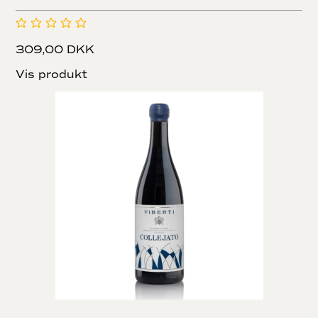
309,00 DKK
Vis produkt