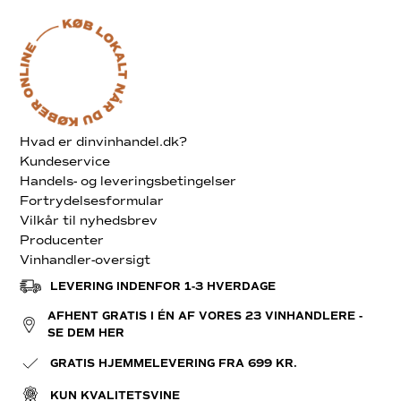
Hvad er dinvinhandel.dk?
Kundeservice
Handels- og leveringsbetingelser
Fortrydelsesformular
Vilkår til nyhedsbrev
Producenter
Vinhandler-oversigt
LEVERING INDENFOR 1-3 HVERDAGE
AFHENT GRATIS I ÉN AF VORES 23 VINHANDLERE -
SE DEM HER
GRATIS HJEMMELEVERING FRA 699 KR.
KUN KVALITETSVINE