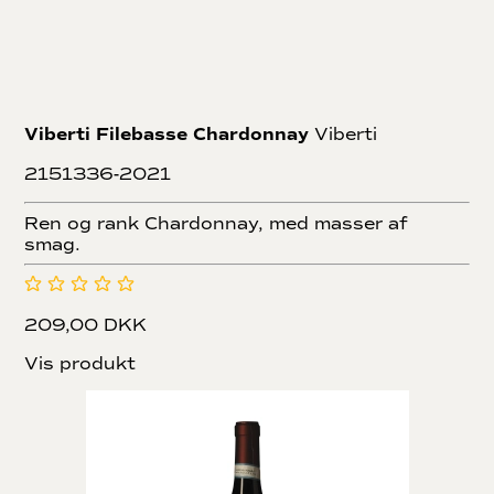
Viberti Filebasse Chardonnay
Viberti
2151336-2021
Ren og rank Chardonnay, med masser af
smag.
209,00 DKK
Vis produkt