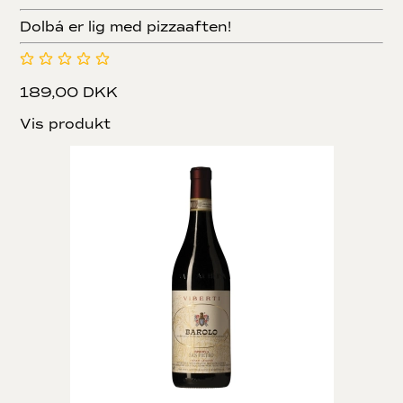
Dolbá er lig med pizzaaften!
189,00 DKK
Vis produkt