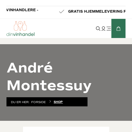
-
GRATIS HJEMMELEVERING FRA 699 KR.
André
Montessuy
SHOP
DU ER HER:
FORSIDE