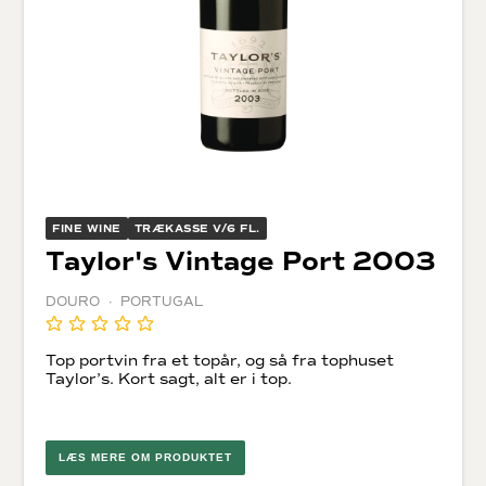
FINE WINE
TRÆKASSE V/6 FL.
Taylor's Vintage Port 2003
DOURO · PORTUGAL
Top portvin fra et topår, og så fra tophuset
Taylor’s. Kort sagt, alt er i top.
LÆS MERE OM PRODUKTET