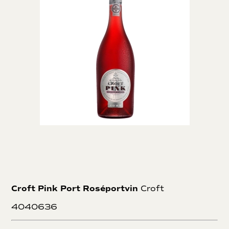
vintage år. I erklærede vintage år, laver Taylor’s vin på alle
deres markers druer. Taylor’s er især kendt for deres høje
kvalitet på vintage portvine, men også deres mange gamle
fade fuld af tawny. En vin som de jævnligt tapper i
specialudgaver. Eksempelvis tappede de en Very Very Old
Tawny Port, i anledning af Dronning Elizabeth IIs
platinjubilæum.
Croft Pink Port Roséportvin
Croft
4040636