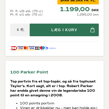
SPAR 96 DKK PR. FL.
1.199,00
DKK
Pr. fl. v/6 stk. (75 cl.)
Pr. fl. v/1 stk. (75 cl.)
1.295,00
DKK
fl.
LÆG I KURV
100 Parker Point
Top portvin fra et top-topår, og så fra tophuset
Taylor’s. Kort sagt, alt er i top. Robert Parker
har endda givet denne vin de legendariske 100
point til en smagning i 2008.
100 points portvin
Vinen er drikkeklar nu – men kan holde sig i