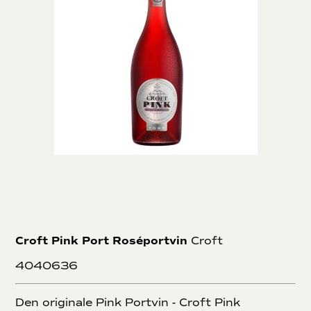
kvalitet på vintage portvine, men også deres mange gamle
fade fuld af tawny. En vin som de jævnligt tapper i
specialudgaver. Eksempelvis tappede de en Very Very Old
Tawny Port, i anledning af Dronning Elizabeth IIs
platinjubilæum.
Croft Pink Port Roséportvin
Croft
4040636
Den originale Pink Portvin - Croft Pink