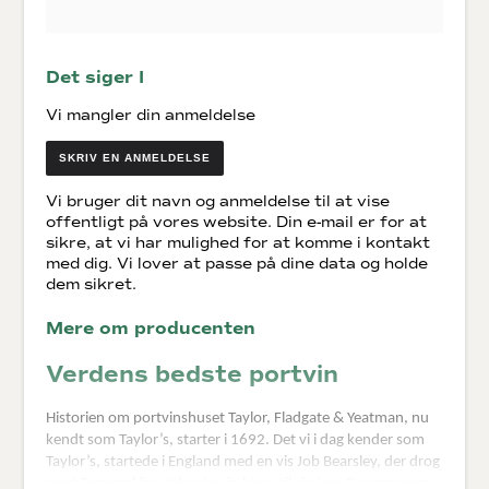
Det siger I
Vi mangler din anmeldelse
SKRIV EN ANMELDELSE
Vi bruger dit navn og anmeldelse til at vise
offentligt på vores website. Din e-mail er for at
sikre, at vi har mulighed for at komme i kontakt
med dig. Vi lover at passe på dine data og holde
dem sikret.
Mere om producenten
Verdens bedste portvin
Historien om portvinshuset Taylor, Fladgate & Yeatman, nu
kendt som Taylor’s, starter i 1692. Det vi i dag kender som
Taylor’s, startede i England med en vis Job Bearsley, der drog
mod Portugal for at hente vin hjem til sin kro. Dengang var