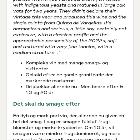
with indigenous yeasts and matured in large oak
vats for two years. They didn't declare their
vintage this year and produced this wine and the
single quinta from Quinta de Vargellas. It's
harmonious and serious, a little shy, certainly not
explosive, with a classical profile and the
approachable personality of the 2022s, soft
and textured with very fine tannins, with a
medium structure. ."
Kompleks vin med mange smags- og
duftnoter
Opkald efter de gamle granitpæle der
markerede markerne
Drikkeklar allerede nu - Men bedre efter 5,
10 og 20 år
Det skal du smage efter
En dyb og mørk portvin, der allerede nu giver en
hel del smag. I dag er smagen fuld af frugt,
blomster og mørke krydderier. Om 10 år, vil
smagen være mindre frugtdomineret, og mere
rosinagtig. Vi tør godt vove pelsen, og sige at