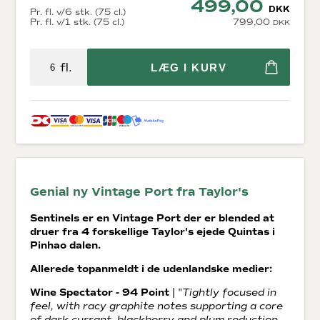
499,00
DKK
Pr. fl. v/6 stk. (75 cl.)
Pr. fl. v/1 stk. (75 cl.)
799,00
DKK
fl.
LÆG I KURV
Genial ny Vintage Port fra Taylor's
Sentinels er en Vintage Port der er blended at
druer fra 4 forskellige Taylor's ejede Quintas i
Pinhao dalen.
Allerede topanmeldt i de udenlandske medier:
Wine Spectator - 94 Point
| "
Tightly focused in
feel, with racy graphite notes supporting a core
of dark currant, blackberry and plum reduction,