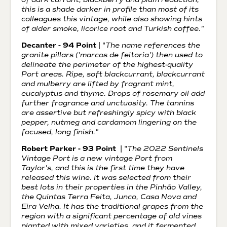
this is a shade darker in profile than most of its
colleagues this vintage, while also showing hints
of alder smoke, licorice root and Turkish coffee."
Decanter - 94 Point
| "
The name references the
granite pillars ('marcos de feitoria') then used to
delineate the perimeter of the highest-quality
Port areas. Ripe, soft blackcurrant, blackcurrant
and mulberry are lifted by fragrant mint,
eucalyptus and thyme. Drops of rosemary oil add
further fragrance and unctuosity. The tannins
are assertive but refreshingly spicy with black
pepper, nutmeg and cardamom lingering on the
focused, long finish."
Robert Parker - 93 Point
| "
The 2022 Sentinels
Vintage Port is a new vintage Port from
Taylor's, and this is the first time they have
released this wine. It was selected from their
best lots in their properties in the Pinhão Valley,
the Quintas Terra Feita, Junco, Casa Nova and
Eira Velha. It has the traditional grapes from the
region with a significant percentage of old vines
planted with mixed varieties, and it fermented