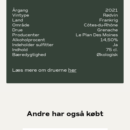
Montpellier, og er derfor ekstremt dygtig.
Årgang
2021
Alle vinene fra Le Plan Des Moines er vinificeret af dem selv,
Vintype
Rødvin
Land
Frankrig
hvilket betyder kortest mulig transport tid for druerne.
Område
Côtes-du-Rhône
Derved bevarer vinene friskhed.
Drue
Grenache
Producenter
Le Plan Des Moines
Le Plan Des Moines er vin til dig der elsker klassisk Rhône vin,
Alkoholprocent
14,50%
og vi ved der gemmer sig et par stykker af jer derude.
Indeholder sulfitter
Ja
Indhold
75 cl.
Bæredygtighed
Økologisk
Læs mere om druerne
her
Andre har også købt