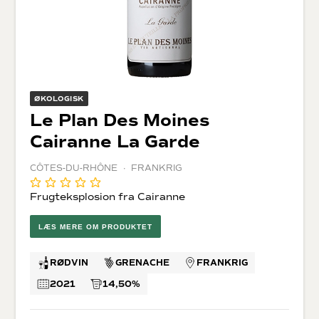
ØKOLOGISK
Le Plan Des Moines
Cairanne La Garde
CÔTES-DU-RHÔNE · FRANKRIG
Frugteksplosion fra Cairanne
LÆS MERE OM PRODUKTET
RØDVIN
GRENACHE
FRANKRIG
2021
14,50%