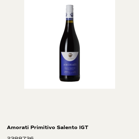
Amorati Primitivo Salento IGT
2388736