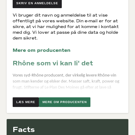
SKRIV EN ANMELDELSE
Vi bruger dit navn og anmeldelse til at vise
offentligt på vores website. Din e-mail er for at
sikre, at vi har mulighed for at komme i kontakt
med dig. Vi lover at passe på dine data og holde
dem sikret.
Mere om producenten
Rhône som vi kan li' det
Vores syd-Rhône producent, der virkelig levere Rhône-vin
som man kender og elsker der. Masser saft, kraft, power og
frugt. Stifterne af Le Plan Des Moines gå efter at lave så
naturligt fremstillet vin, som muligt. Ikke at det smager som
naturvin, det her er Rhône-vin der smager som det skal.
MERE OM PRODUCENTEN
Dette nye vinhus blev grundlagt i 2011 af tre venner.
Winemakeren, Claude Serra, og hans to kompagnoner der
står for forretningsdelen. De har alle mange års erfaring fra
Facts
vinbranchen, og vil nu prøve kræfter med at lave deres egen
vin. Serra er professor i ønologi på universitetet i