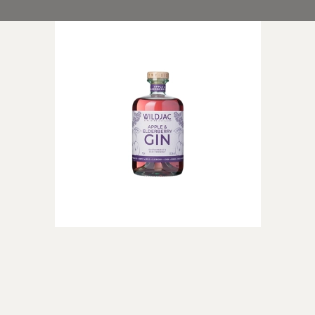
 di
rappa
ino
neuf du
ella Ripasso
el Duero
n
Dessertvine
Lande
e Rosé
Hvide dessertvine
Vin fra Fran
Røde dessertvine
Italien
USA
Australien
Spanien
Sydafrika
Golanhøjde
(Israelsk B
Argentina
Portugal