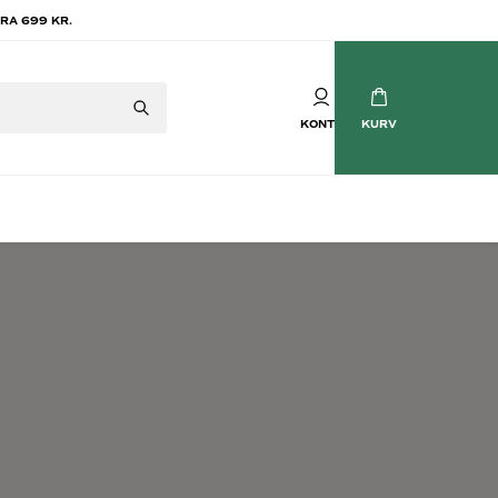
RA 699 KR.
KONTO
KURV
Mousserende vin
tvin
Champagne
vin
Crémant
Cava
Prosecco
Brasilianske Bobler
Søde mousserende