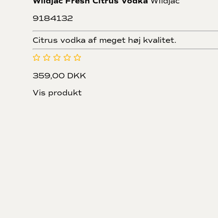
Wildjac Fresh Citrus Vodka
WIldjac
9184132
Citrus vodka af meget høj kvalitet.
359,00 DKK
Vis produkt