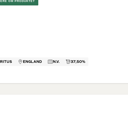
MERE OM PRODUKTET
 di
rappa
ino
neuf du
ella Ripasso
el Duero
n
Dessertvine
Lande
e Rosé
Hvide dessertvine
Vin fra Fran
IRITUS
ENGLAND
N.V.
37,50%
Røde dessertvine
Italien
USA
Australien
Spanien
Sydafrika
Golanhøjde
(Israelsk B
Argentina
Portugal