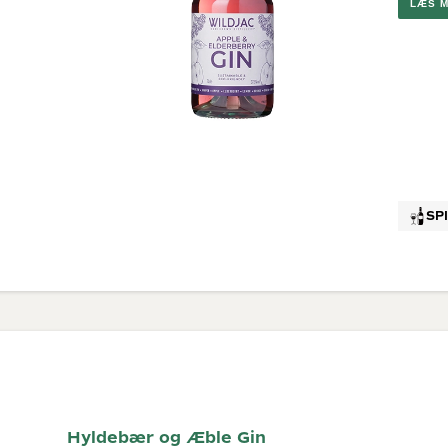
LÆS 
Brunello
G
Montalc
Chateau
Pape
Valpolic
Ribera D
Rosévi
Provenc
SP
Hyldebær og Æble Gin