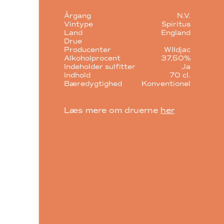
Årgang
N.V.
Vintype
Spiritus
Land
England
Drue
Producenter
WIldjac
Alkoholprocent
37,50%
Indeholder sulfitter
Ja
Indhold
70 cl.
Bæredygtighed
Konventionel
Læs mere om druerne
her