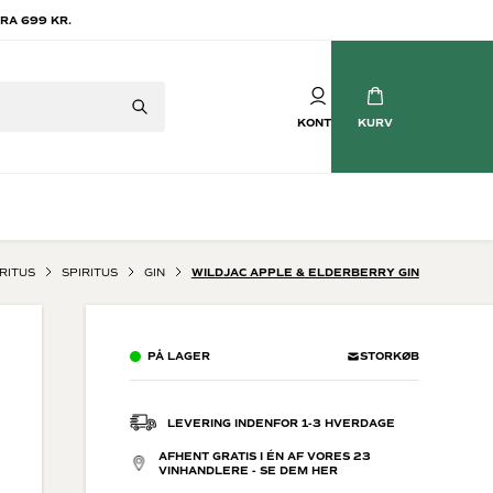
RA 699 KR.
KONTO
KURV
IRITUS
SPIRITUS
GIN
WILDJAC APPLE & ELDERBERRY GIN
Mousserende vin
tvin
Champagne
PÅ LAGER
STORKØB
vin
Crémant
Cava
Prosecco
LEVERING INDENFOR 1-3 HVERDAGE
Brasilianske Bobler
AFHENT GRATIS I ÉN AF VORES 23
Søde mousserende
VINHANDLERE - SE DEM HER