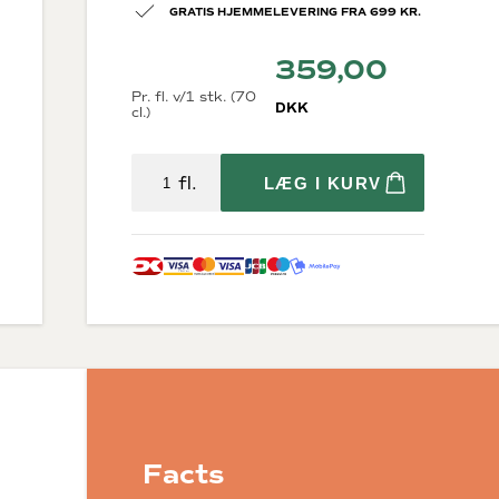
GRATIS HJEMMELEVERING FRA 699 KR.
359,00
Pr. fl. v/1 stk. (70
DKK
cl.)
fl.
LÆG I KURV
Diverse
krig
Økologisk vin
Bæredygtig vin
Store flasker
Vin i trækasser
Fine Wine
Tilbehør
rne
Gaveæsker til vin
osættelse)
Facts