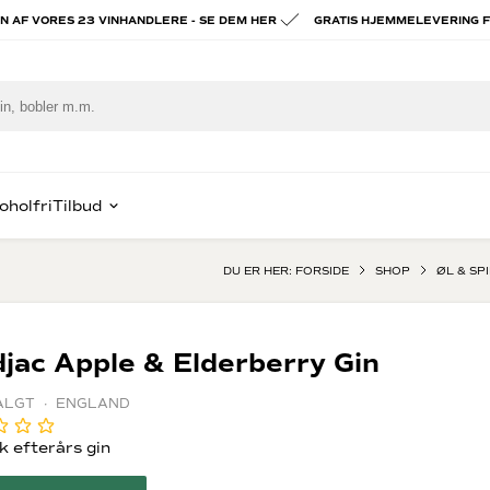
ÉN AF VORES 23 VINHANDLERE - SE DEM HER
GRATIS HJEMMELEVERING F
oholfri
Tilbud
DU ER HER:
FORSIDE
SHOP
ØL & SP
piritus
ast Lav Pris
Hvidvin
Portvin
e
ognac & Armagnac
Chablis
Vintage por
djac Apple & Elderberry Gin
om
Alsace
Tawny port
x
hisky
Hvid Bourgogne
Madeira vin
VALGT · ENGLAND
rgogne
in
alvados
k efterårs gin
rig spiritus
ien
ady to drink