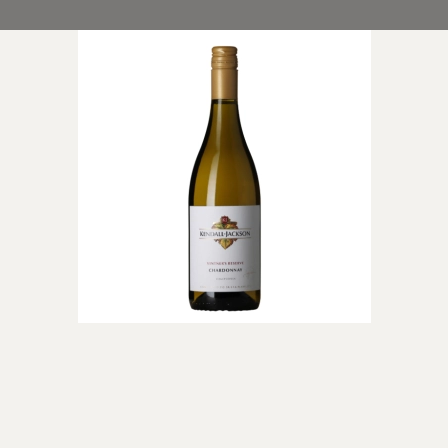
 di
rappa
ino
neuf du
ella Ripasso
el Duero
n
Dessertvine
Lande
e Rosé
Hvide dessertvine
Vin fra Fran
Røde dessertvine
Italien
USA
Australien
Spanien
Sydafrika
Golanhøjde
(Israelsk B
Argentina
Portugal