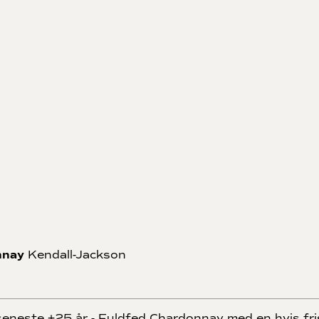
nnay
Kendall-Jackson
eneste +25 år - Fuldfed Chardonnay med en hvis fr