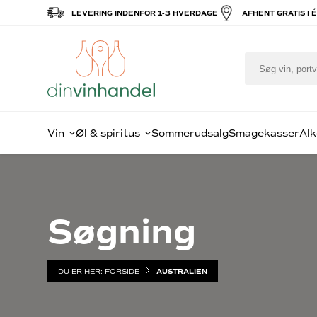
LEVERING INDENFOR 1-3 HVERDAGE
AFHENT GRATIS I 
Vin
Øl & spiritus
Sommerudsalg
Smagekasser
Alk
Populært i
Specialøl
Månedens bedste tilbud
Rødvin
S
F
Søgning
vin
Amaron
C
Barolo
R
Bordeau
W
Rødvin
Rød Bou
G
Hvidvin
DU ER HER:
FORSIDE
AUSTRALIEN
Rioja
C
Mousserende vin
Rhône
Øv
Portvin
Californ
Re