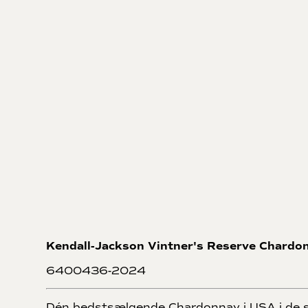
Kendall-Jackson Vintner's Reserve Chardo
6400436-2024
Dén bedstsælgende Chardonnay i USA i de s