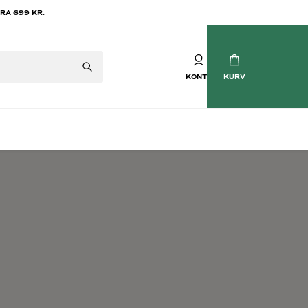
RA 699 KR.
KONTO
KURV
Mousserende vin
tvin
Champagne
vin
Crémant
Cava
Prosecco
Brasilianske Bobler
Søde mousserende