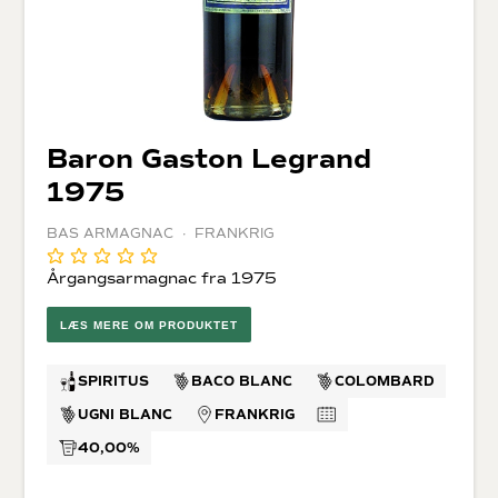
Baron Gaston Legrand
1975
BAS ARMAGNAC · FRANKRIG
Årgangsarmagnac fra 1975
LÆS MERE OM PRODUKTET
SPIRITUS
BACO BLANC
COLOMBARD
UGNI BLANC
FRANKRIG
40,00%