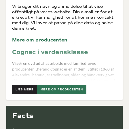
Vi bruger dit navn og anmeldelse til at vise
offentligt på vores website. Din e-mail er for at
sikre, at vi har mulighed for at komme i kontakt
med dig. Vi lover at passe på dine data og holde
dem sikret.
Mere om producenten
Cognac i verdensklasse
Vi gør en dyd ud af at arbejde med familiedrevne
producenter, Lhéraud Cognac er en af dem. Stiftet i 1860 af
Alexandre Lhéraud, er traditioner, viden og håndværk givet
videre generation efter generation. I dag er det Guy Lhéraud
der varetager huset. Selvfølgelig med hjælp fra hans familie.
MERE OM PRODUCENTEN
Hvert år, når det bedste blend skal findes, er det familien der
bestemmer sammensætningen.
Lasdoux ejendommen i Angeac er omgivet af rullende
Facts
grønne bakker, beplantet med druer til cognac
produktionen. Ejendommen er selvfølgelig ejet af Lhéraud
familien. Med sine 5 kældre, er der rigeligt med plads til alt