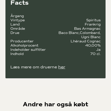
Facts
grønne bakker, beplantet med druer til cognac
produktionen. Ejendommen er selvfølgelig ejet af Lhéraud
familien. Med sine 5 kældre, er der rigeligt med plads til alt
Årgang
den Cognac der skal ligge og udvikle sig i mange år.
Vintype
Spiritus
Land
Frankrig
De lidt dyrere flasker er speciallavet og gennemtænkt fra top
Område
Bas Armagnac
til tå. Håndlavede glaskarafler, Andrée Lhérauds kalligrafi der
Drue
Baco Blanc
Colombard
præger mærkatet og vokslåg med husets segl trykt på, gør
Ugni Blanc
hver en flaske til et samlerobjekt.
Producenter
Lhéraud Cognac
Alkoholprocent
40,00%
Familien har også opkøbt det kendte Armagnac hus: Baston
Indeholder sulfitter
Ja
Legrand. Her laves der Armagnac efter de gamle principper.
Indhold
70 cl.
Kvaliteten er exceptionelt høj, men markedsføringen
omkring brandet er underspillet. Det er væsken indeni der
Læs mere om druerne
her
overbeviser kunderne.
Udover Armagnac og Cognac, produceres der også Pineau
de Charentes. Denne vintype er en forstærket druemost.
Det vil sige, at der er tilsat ren ulagret Cognac spiritus til
druemost. Derefter lagres denne sødlige vin på træfade. En
udsøgt dessertvin til kendere.
Andre har også købt