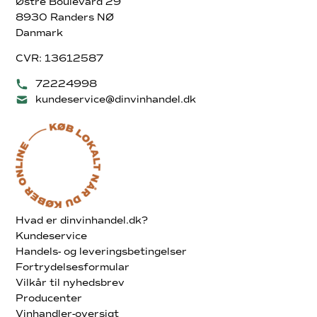
Østre Boulevard 29
8930 Randers NØ
Danmark
CVR: 13612587
72224998
kundeservice@dinvinhandel.dk
Hvad er dinvinhandel.dk?
Kundeservice
Handels- og leveringsbetingelser
Fortrydelsesformular
Vilkår til nyhedsbrev
Producenter
Vinhandler-oversigt