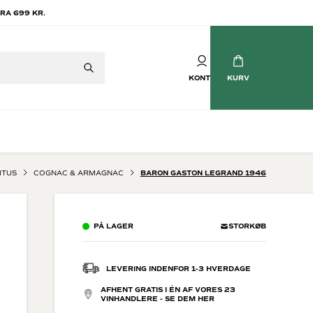
RA 699 KR.
KONTO
KURV
ITUS
COGNAC & ARMAGNAC
BARON GASTON LEGRAND 1946
Mousserende vin
tvin
Champagne
PÅ LAGER
STORKØB
vin
Crémant
Cava
Prosecco
LEVERING INDENFOR 1-3 HVERDAGE
Brasilianske Bobler
AFHENT GRATIS I ÉN AF VORES 23
Søde mousserende
VINHANDLERE - SE DEM HER