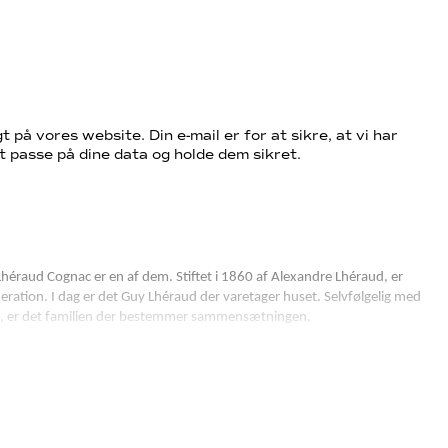
t på vores website. Din e-mail er for at sikre, at vi har
t passe på dine data og holde dem sikret.
héraud Cognac er en af dem. Stiftet i 1860 af Alexandre Lhéraud, er
eration. I dag er det Guy Lhéraud der varetager huset. Selvfølgelig med
ndes, er det familien der bestemmer sammensætningen.
akker, beplantet med druer til cognac produktionen. Ejendommen er
geligt med plads til alt den Cognac der skal ligge og udvikle sig i mange år.
 tå. Håndlavede glaskarafler, Andrée Lhérauds kalligrafi der præger
 til et samlerobjekt.