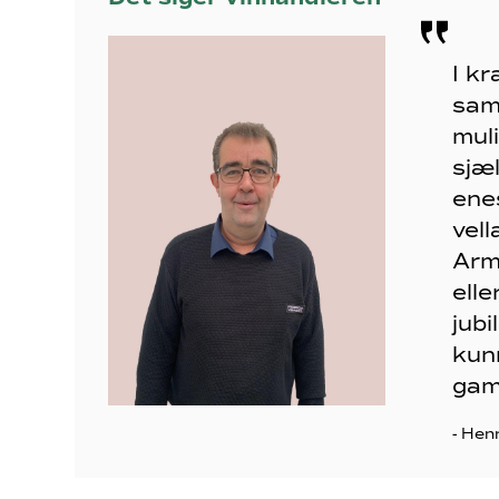
I k
sam
mul
sjæ
ene
vel
Arm
elle
jub
kun
gam
- Hen