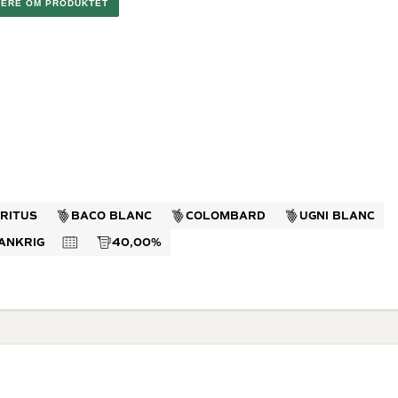
MERE OM PRODUKTET
 di
rappa
ino
neuf du
ella Ripasso
el Duero
n
Dessertvine
Lande
e Rosé
Hvide dessertvine
Vin fra Fran
Røde dessertvine
Italien
USA
IRITUS
BACO BLANC
COLOMBARD
UGNI BLANC
Australien
ANKRIG
40,00%
Spanien
Sydafrika
Golanhøjde
(Israelsk B
Argentina
Portugal