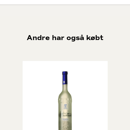
nd. Her laves der Armagnac efter de gamle principper. Kvaliteten er
rspillet. Det er væsken indeni der overbeviser kunderne.
entes. Denne vintype er en forstærket druemost. Det vil sige, at der er
denne sødlige vin på træfade. En udsøgt dessertvin til kendere.
Andre har også købt