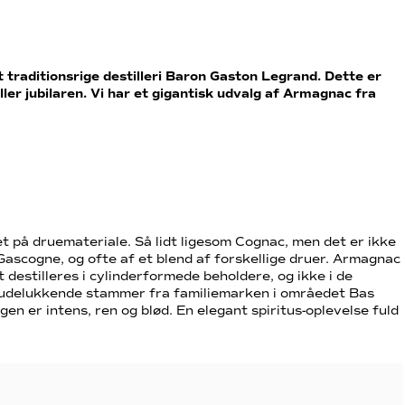
traditionsrige destilleri Baron Gaston Legrand. Dette er
ller jubilaren. Vi har et gigantisk udvalg af Armagnac fra
et på druemateriale. Så lidt ligesom Cognac, men det er ikke
ascogne, og ofte af et blend af forskellige druer. Armagnac
t destilleres i cylinderformede beholdere, og ikke i de
 udelukkende stammer fra familiemarken i områedet Bas
en er intens, ren og blød. En elegant spiritus-oplevelse fuld