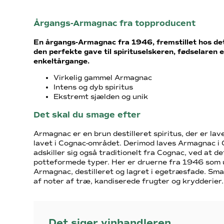
Årgangs-Armagnac fra topproducent
En årgangs-Armagnac fra 1946, fremstillet hos det 
den perfekte gave til spirituselskeren, fødselaren e
enkeltårgange.
Virkelig gammel Armagnac
Intens og dyb spiritus
Ekstremt sjælden og unik
Det skal du smage efter
Armagnac er en brun destilleret spiritus, der er lav
lavet i Cognac-området. Derimod laves Armagnac i G
adskiller sig også traditionelt fra Cognac, ved at de
potteformede typer. Her er druerne fra 1946 som
Armagnac, destilleret og lagret i egetræsfade. Smag
af noter af træ, kandiserede frugter og krydderier.
Det siger vinhandleren