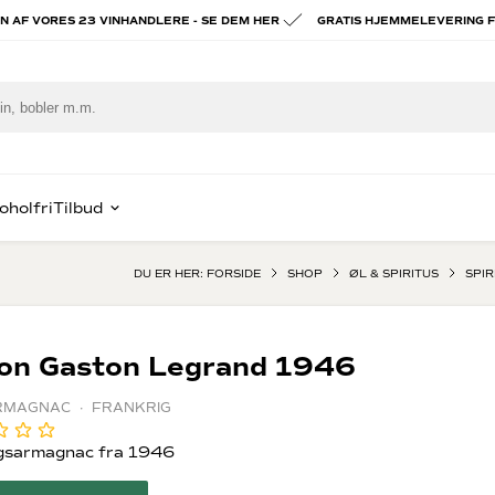
ÉN AF VORES 23 VINHANDLERE - SE DEM HER
GRATIS HJEMMELEVERING F
oholfri
Tilbud
DU ER HER:
FORSIDE
SHOP
ØL & SPIRITUS
SPIR
piritus
ast Lav Pris
Hvidvin
Portvin
e
ognac & Armagnac
Chablis
Vintage por
on Gaston Legrand 1946
om
Alsace
Tawny port
x
hisky
Hvid Bourgogne
Madeira vin
RMAGNAC · FRANKRIG
rgogne
in
alvados
gsarmagnac fra 1946
rig spiritus
ien
ady to drink