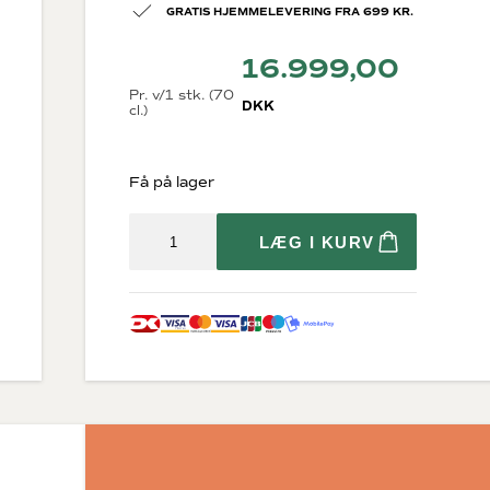
GRATIS HJEMMELEVERING FRA 699 KR.
16.999,00
Pr. v/1 stk. (70
DKK
cl.)
Få på lager
Diverse
krig
Økologisk vin
LÆG I KURV
Bæredygtig vin
Store flasker
Vin i trækasser
Fine Wine
Tilbehør
rne
Gaveæsker til vin
osættelse)