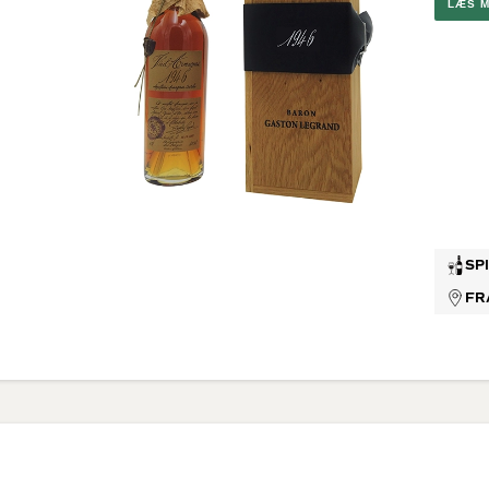
LÆS 
Brunello
G
Montalc
Chateau
Pape
Valpolic
Ribera D
Rosévi
Provenc
SP
FR