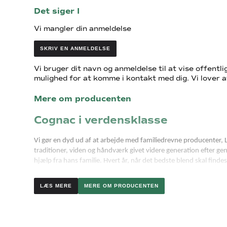
Det siger I
Vi mangler din anmeldelse
SKRIV EN ANMELDELSE
Vi bruger dit navn og anmeldelse til at vise offentlig
mulighed for at komme i kontakt med dig. Vi lover a
Mere om producenten
Cognac i verdensklasse
Vi gør en dyd ud af at arbejde med familiedrevne producenter, L
traditioner, viden og håndværk givet videre generation efter gen
hjælp fra hans familie. Hvert år, når det bedste blend skal fi
Lasdoux ejendommen i Angeac er omgivet af rullende grønne b
MERE OM PRODUCENTEN
selvfølgelig ejet af Lhéraud familien. Med sine 5 kældre, er der ri
De lidt dyrere flasker er speciallavet og gennemtænkt fra top til
mærkatet og vokslåg med husets segl trykt på, gør hver en flaske