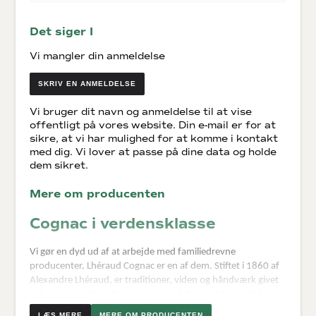
Det siger I
Vi mangler din anmeldelse
SKRIV EN ANMELDELSE
Vi bruger dit navn og anmeldelse til at vise
offentligt på vores website. Din e-mail er for at
sikre, at vi har mulighed for at komme i kontakt
med dig. Vi lover at passe på dine data og holde
dem sikret.
Mere om producenten
Cognac i verdensklasse
Vi gør en dyd ud af at arbejde med familiedrevne
producenter, Lhéraud Cognac er en af dem. Stiftet i 1860 af
Alexandre Lhéraud, er traditioner, viden og håndværk givet
videre generation efter generation. I dag er det Guy Lhéraud
der varetager huset. Selvfølgelig med hjælp fra hans familie.
MERE OM PRODUCENTEN