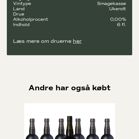
Vintype
Smagekasse
Land
Ukendt
Drue
Alkoholprocent
0,00%
Indhold
6 fl.
Læs mere om druerne
her
Andre har også købt