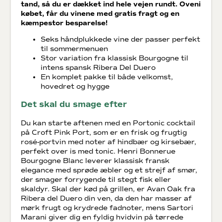
tand, så du er dækket ind hele vejen rundt. Oveni
købet, får du vinene med gratis fragt og en
kæmpestor besparelse!
Seks håndplukkede vine der passer perfekt
til sommermenuen
Stor variation fra klassisk Bourgogne til
intens spansk Ribera Del Duero
En komplet pakke til både velkomst,
hovedret og hygge
Det skal du smage efter
Du kan starte aftenen med en Portonic cocktail
på Croft Pink Port, som er en frisk og frugtig
rosé-portvin med noter af hindbær og kirsebær,
perfekt over is med tonic. Henri Bonnerue
Bourgogne Blanc leverer klassisk fransk
elegance med sprøde æbler og et strejf af smør,
der smager forrygende til stegt fisk eller
skaldyr. Skal der kød på grillen, er Avan Oak fra
Ribera del Duero din ven, da den har masser af
mørk frugt og krydrede fadnoter, mens Sartori
Marani giver dig en fyldig hvidvin på tørrede