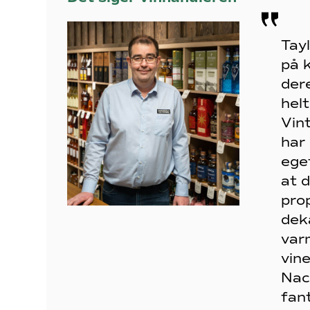
Tayl
på k
der
helt
Vin
har
eget
at d
pro
dek
var
vin
Nac
fant