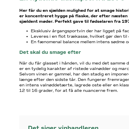
Her får du en sjælden mulighed for at smage histor
er koncentreret hygge på flaske, der efter næsten
sjældent møder. Perfekt gave til fødselaren fra 197
Eksklusiv årgangsportvin der har ligget på fa
Leveres i en flot trækasse, hvilket gør den til 
En fænomenal balance mellem intens sødme og
Det skal du smage efter
Når du får glasset i hånden, vil du med det samme du
er en tydelig karakter af ristede valnødder og marc
Selvom vinen er gammel, har den stadig en imponer
længe efter den sidste tår. Den fungerer fremragen
en intens valnøddetærte, lagrede oste eller en kla
12 til 16 grader, for at få alle nuancerne frem.
Det siger vinhandleren