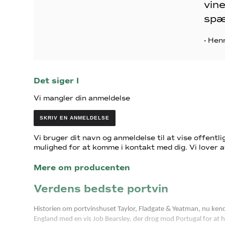
vine
spæ
- Hen
Det siger I
Vi mangler din anmeldelse
SKRIV EN ANMELDELSE
Vi bruger dit navn og anmeldelse til at vise offentlig
mulighed for at komme i kontakt med dig. Vi lover a
Mere om producenten
Verdens bedste portvin
Historien om portvinshuset Taylor, Fladgate & Yeatman, nu kendt 
England med en vis Job Bearsley, der drog mod Portugal for at h