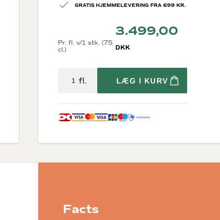
GRATIS HJEMMELEVERING FRA 699 KR.
3.499,00
Pr. fl. v/1 stk. (75
DKK
cl.)
fl.
LÆG I KURV
Diverse
krig
Økologisk vin
Bæredygtig vin
Store flasker
Vin i trækasser
Fine Wine
Tilbehør
rne
Gaveæsker til vin
osættelse)
Facts