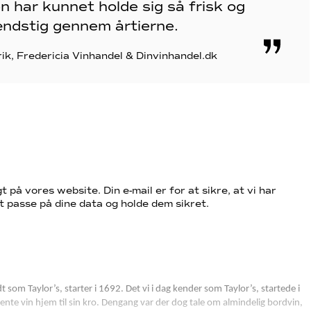
n har kunnet holde sig så frisk og
ndstig gennem årtierne.
rik, Fredericia Vinhandel & Dinvinhandel.dk
t på vores website. Din e-mail er for at sikre, at vi har
t passe på dine data og holde dem sikret.
som Taylor’s, starter i 1692. Det vi i dag kender som Taylor’s, startede i
ente vin hjem til sin kro. Dengang var der dog tale om almindelig bordvin,