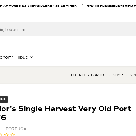
ÉN AF VORES 23 VINHANDLERE - SE DEM HER
GRATIS HJEMMELEVERING F
oholfri
Tilbud
DU ER HER:
FORSIDE
SHOP
VIN
piritus
ast Lav Pris
Hvidvin
Portvin
e
ognac & Armagnac
Chablis
Vintage por
INE
om
Alsace
Tawny port
lor's Single Harvest Very Old Port
x
hisky
Hvid Bourgogne
Madeira vin
rgogne
76
in
alvados
rig spiritus
 · PORTUGAL
ien
ady to drink