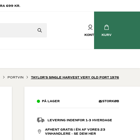
RA 699 KR.
KONTO
KURV
PORTVIN
TAYLOR'S SINGLE HARVEST VERY OLD PORT 1976
Mousserende vin
tvin
Champagne
PÅ LAGER
STORKØB
vin
Crémant
Cava
Prosecco
LEVERING INDENFOR 1-3 HVERDAGE
Brasilianske Bobler
AFHENT GRATIS I ÉN AF VORES 23
Søde mousserende
VINHANDLERE - SE DEM HER