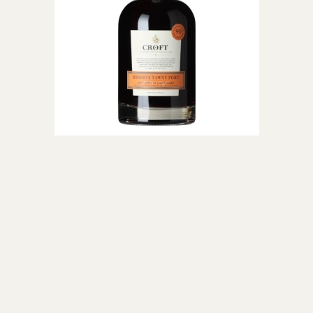
drig kom sig helt. I 1970’erne fik Taylor’s dog vind i sejlene, med
naturligt til Taylor’s og i 1970 opfandt de den populære LBV portvin. I 1974
 køber de deres nyeste vingård, som hedder Quinta do Junco.
tte beslutninger i marken, i kælderen og i forretningen. Dette vil sikre
nce. Deres vine er kendt for at kunne lagre i mange, mange år. Vi anbefaler
92 blev præmieret med 100 point, af den berømte vinanmelder, Robert
men kun i de år som ikke udnævnes til at være et vintage år. I erklærede
’s er især kendt for deres høje kvalitet på vintage portvine, men også deres
i specialudgaver. Eksempelvis tappede de en Very Very Old Tawny Port, i