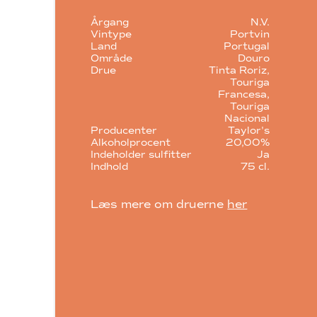
Årgang
N.V.
Vintype
Portvin
Land
Portugal
Område
Douro
Drue
Tinta Roriz
Touriga
Francesa
Touriga
Nacional
Producenter
Taylor's
Alkoholprocent
20,00%
Indeholder sulfitter
Ja
Indhold
75 cl.
Læs mere om druerne
her