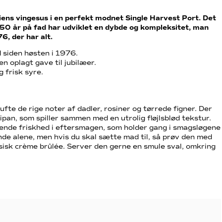
iens vingesus i en perfekt modnet Single Harvest Port. Det
 50 år på fad har udviklet en dybde og kompleksitet, man
6, der har alt.
d siden høsten i 1976.
en oplagt gave til jubilæer.
 frisk syre.
fte de rige noter af dadler, rosiner og tørrede figner. Der
ipan, som spiller sammen med en utrolig fløjlsblød tekstur.
ende friskhed i eftersmagen, som holder gang i smagsløgene
de alene, men hvis du skal sætte mad til, så prøv den med
ssisk crème brûlée. Server den gerne en smule sval, omkring