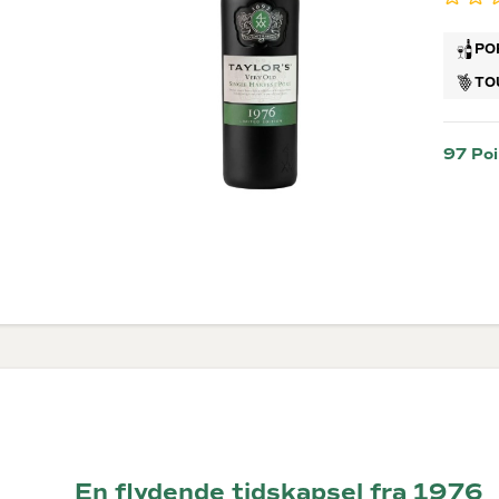
Brunello
G
Montalc
PO
Chateau
Pape
TO
Valpolic
Ribera D
97 Poi
Rosévi
Provenc
En flydende tidskapsel fra 1976