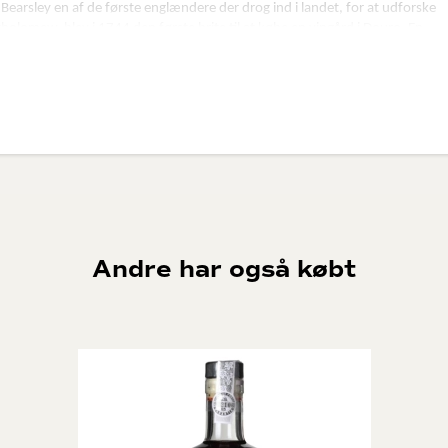
 Bearsley en af de første englændere der drog ind i landet, for at udforske
olomew, blev i 1744 den første brite til at købe en vingård i Douro. En
vn Joseph Camo. Dette var under Napoleonskrigene, hvor Frankrig var godt
mhedsejere, gerne af med deres forretninger på den iberiske halvø. Da
e en stor last portvin. Det lykkedes de franske tropper at nappe noget af
ave med at gøre. Derfor kunne skibene, med den udsøgte last, ligge
ejle mod England. I de efterfølgende år, var Camo den eneste der turde
g forretningsmand. Han forlod dog firmaet, da han ville prøve kræfter med
Andre har også købt
. Taylor der senere hen ville lægge navn til firmaet, blev partner men ejede
n for at købe hele firmaet. Som derefter blev kendt som Joseph Taylor Port
de at udpege John Fladgate og Morgan Yeatman til at overtage firmaet.
man. Fladgate og Yeatman drev firmaet sammen. Desværre var der i 1889
lev drevet videre af Yeatman familien. En af John Fladgates døtre giftede sig
inemaker, David Guimarens, som selvfølgelig er en slægtning til denne gren
 køb af Vargellas marken og opfindelsen af den første tørre hvide portvin,