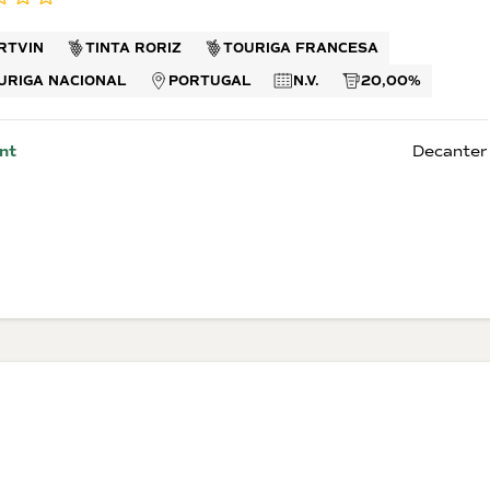
 di
rappa
ino
RTVIN
TINTA RORIZ
TOURIGA FRANCESA
neuf du
URIGA NACIONAL
PORTUGAL
N.V.
20,00%
ella Ripasso
el Duero
nt
Decanter
n
Dessertvine
Lande
e Rosé
Hvide dessertvine
Vin fra Fran
Røde dessertvine
Italien
USA
Australien
Spanien
Sydafrika
Golanhøjde
(Israelsk B
Argentina
Portugal