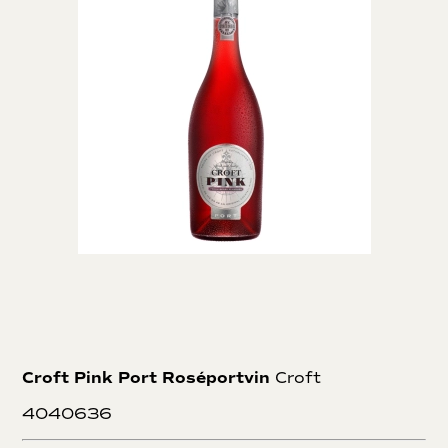
Taylor’s laver enkeltmarks vintage port på Quinta de
Vargellas, men kun i de år som ikke udnævnes til at være et
vintage år. I erklærede vintage år, laver Taylor’s vin på alle
deres markers druer. Taylor’s er især kendt for deres høje
kvalitet på vintage portvine, men også deres mange gamle
fade fuld af tawny. En vin som de jævnligt tapper i
specialudgaver. Eksempelvis tappede de en Very Very Old
Tawny Port, i anledning af Dronning Elizabeth IIs
platinjubilæum.
Croft Pink Port Roséportvin
Croft
4040636