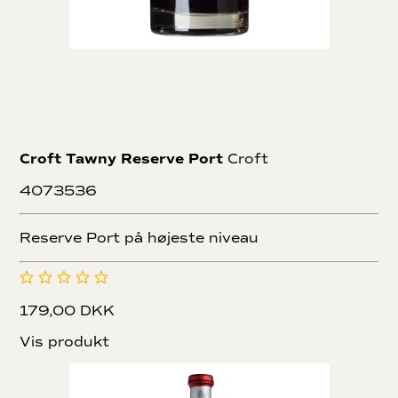
slægtning til denne gren af familien. Yeatman familien
udbygger Taylor’s forretning, med køb af Vargellas marken
og opfindelsen af den første tørre hvide portvin, Chip Dry.
Tiden efter 2. verdenskrig var hård for portvinsindustrien,
som aldrig kom sig helt. I 1970’erne fik Taylor’s dog vind i
sejlene, med lanceringen af 10-, 20-, 30- og 40-års tawny.
Innovation ligger naturligt til Taylor’s og i 1970 opfandt de
den populære LBV portvin. I 1974 køber Taylor’s endnu en
Croft Tawny Reserve Port
Croft
vingård, Quinta de Terra Feita. I 1997 køber de deres nyeste
vingård, som hedder Quinta do Junco.
4073536
Vigtigst af alt, er Taylor’s stadig uafhængige, og kan træffe
de rette beslutninger i marken, i kælderen og i forretningen.
Reserve Port på højeste niveau
Dette vil sikre
Taylor’s husstil
179,00 DKK
Taylor’s har siden sidste århundrede stået for kvalitet og
elegance. Deres vine er kendt for at kunne lagre i mange,
Vis produkt
mange år. Vi anbefaler at gemme deres vintage port i min.
15 år. Taylor’s Vintage 1992 blev præmieret med 100 point,
af den berømte vinanmelder, Robert Parker.