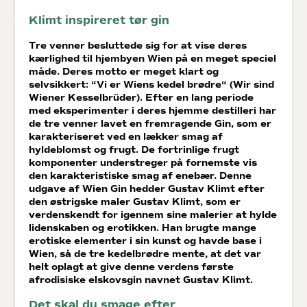
Klimt inspireret tør gin
Tre venner besluttede sig for at vise deres
kærlighed til hjembyen Wien på en meget speciel
måde. Deres motto er meget klart og
selvsikkert: “Vi er Wiens kedel brødre“ (Wir sind
Wiener Kesselbrüder). Efter en lang periode
med eksperimenter i deres hjemme destilleri har
de tre venner lavet en fremragende Gin, som er
karakteriseret ved en lækker smag af
hyldeblomst og frugt. De fortrinlige frugt
komponenter understreger på fornemste vis
den karakteristiske smag af enebær. Denne
udgave af Wien Gin hedder Gustav Klimt efter
den østrigske maler Gustav Klimt, som er
verdenskendt for igennem sine malerier at hylde
lidenskaben og erotikken. Han brugte mange
erotiske elementer i sin kunst og havde base i
Wien, så de tre kedelbrødre mente, at det var
helt oplagt at give denne verdens første
afrodisiske elskovsgin navnet Gustav Klimt.
Det skal du smage efter