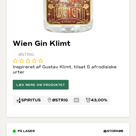
Wien Gin Klimt
· ØSTRIG
Inspireret af Gustav Klimt, tilsat 5 afrodisiske
urter
LÆS MERE OM PRODUKTET
SPIRITUS
ØSTRIG
43,00%
PÅ LAGER
STORKØB