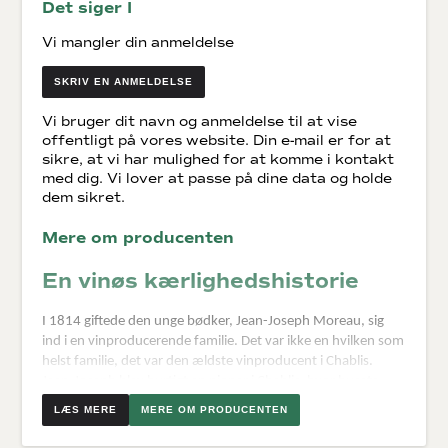
Det siger I
Vi mangler din anmeldelse
SKRIV EN ANMELDELSE
Vi bruger dit navn og anmeldelse til at vise
offentligt på vores website. Din e-mail er for at
sikre, at vi har mulighed for at komme i kontakt
med dig. Vi lover at passe på dine data og holde
dem sikret.
Mere om producenten
En vinøs kærlighedshistorie
I 1814 giftede den unge bødker, Jean-Joseph Moreau, sig
ind i en vinproducerende familie. Det var ikke en hvilken som
helst familie, det var den ældste vinproducent i Chablis.
Jean-Joseph blev hurtigt en pioner i Chablis, hvor husets
omdømme voksede og voksede.
MERE OM PRODUCENTEN
Målet har altid været, at producere Chablis der er terroirtro,