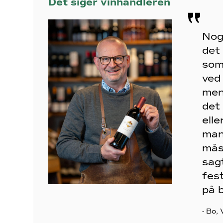
Det siger vinhandleren
Nog
det 
som
ved
men
det
elle
mang
mås
sag
fes
på 
- Bo,