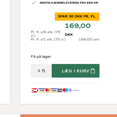
GRATIS HJEMMELEVERING FRA 699 KR.
SPAR 30 DKK PR. FL.
169,00
Pr. fl. v/6 stk. (75
DKK
cl.)
Pr. fl. v/1 stk. (75 cl.)
199,00
DKK
Diverse
krig
Økologisk vin
Få på lager
Bæredygtig vin
Store flasker
Vin i trækasser
fl.
LÆG I KURV
Fine Wine
Tilbehør
rne
Gaveæsker til vin
osættelse)