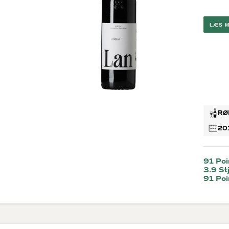
Brunello
G
Montalc
Chateau
LÆS 
Pape
Valpolic
Ribera D
Rosévi
Provenc
RØ
20
91 Poi
3.9 St
91 Poi