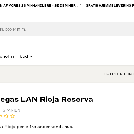
ÉN AF VORES 23 VINHANDLERE - SE DEM HER
GRATIS HJEMMELEVERING F
oholfri
Tilbud
DU ER HER:
FORS
piritus
ast Lav Pris
Hvidvin
Portvin
e
ognac & Armagnac
Chablis
Vintage por
egas LAN Rioja Reserva
om
Alsace
Tawny port
x
hisky
Hvid Bourgogne
Madeira vin
· SPANIEN
rgogne
in
alvados
rig spiritus
sk Rioja perle fra anderkendt hus.
ien
ady to drink