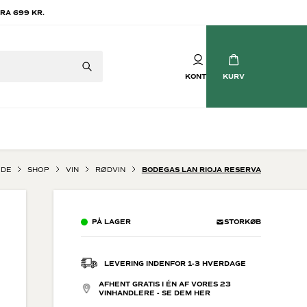
RA 699 KR.
KONTO
KURV
IDE
SHOP
VIN
RØDVIN
BODEGAS LAN RIOJA RESERVA
Mousserende vin
tvin
Champagne
PÅ LAGER
STORKØB
vin
Crémant
Cava
Prosecco
LEVERING INDENFOR 1-3 HVERDAGE
Brasilianske Bobler
AFHENT GRATIS I ÉN AF VORES 23
Søde mousserende
VINHANDLERE - SE DEM HER