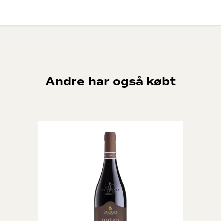
7 Metros er en unik fortolkning af en moderne spansk Rioja. Her bruges
 fra to specifikke vinmarker i Rioja. Xtreme er en anden fortolkning, hvor
Andre har også købt