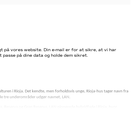
t på vores website. Din e-mail er for at sikre, at vi har
t passe på dine data og holde dem sikret.
turen i Rioja. Det kendte, men forholdsvis unge, Rioja-hus tager navn fra
de tre underområder udgør navnet, LAN.
nza, Reserva og Gran Reserva. LAN pionerede hybridfade i Rioja, hvor
nik kompleksitet til Reserva og Crianza vinene.
se vine laves på druer fra deres egne marker. Culmen er et godt eksempel