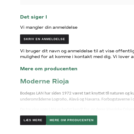
Det siger I
Vi mangler din anmeldelse
SKRIV EN ANMELDELSE
Vi bruger dit navn og anmeldelse til at vise offentlig
mulighed for at komme i kontakt med dig. Vi lover a
Mere om producenten
Moderne Rioja
Bodegas LAN har siden 1972 været tæt knyttet til naturen og kul
underområderne Logroño, Alavá og Navarra. Forbogstaverne i 
De tre vine som LAN er bedst kendt for, er deres klassiske Cria
stavene er af fransk eg og enderne af amerikansk. Det giver en u
MERE OM PRODUCENTEN
Essensen af LAN kommer dog bedst frem i deres Estate vine. Dis
fra denne serie, som virkelig leverer luksus Rioja.