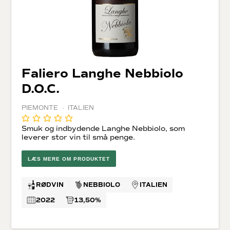
Faliero Langhe Nebbiolo
D.O.C.
PIEMONTE · ITALIEN
Smuk og indbydende Langhe Nebbiolo, som
leverer stor vin til små penge.
LÆS MERE OM PRODUKTET
RØDVIN
NEBBIOLO
ITALIEN
2022
13,50%