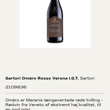
Sartori Omèro Rosso Verona I.G.T.
Sartori
2109836
Oméro er Maranis længeventede røde tvilling -
Rødvin fra Veneto af ekstremt høj kvalitet, til
en god pris!