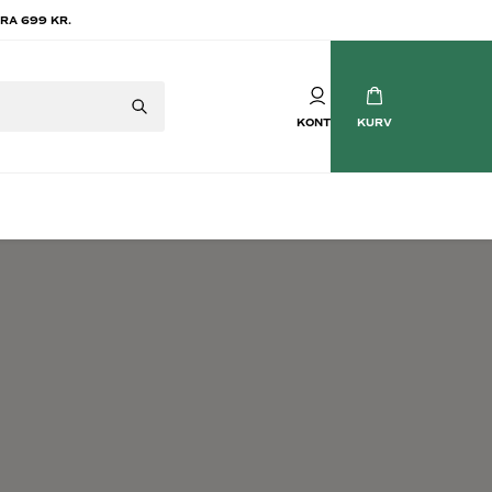
RA 699 KR.
KONTO
KURV
Mousserende vin
tvin
Champagne
vin
Crémant
Cava
Prosecco
Brasilianske Bobler
Søde mousserende