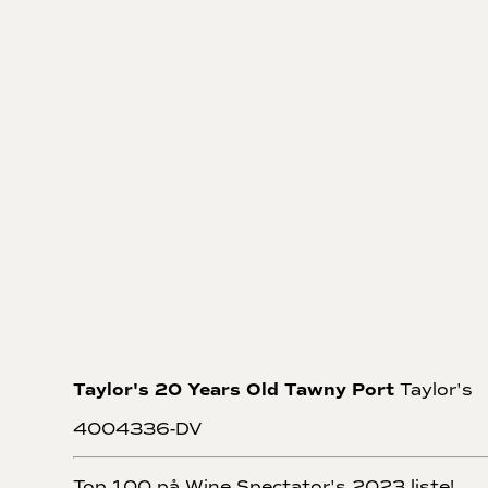
Taylor's 20 Years Old Tawny Port
Taylor's
4004336-DV
Top 100 på Wine Spectator's 2023 liste!