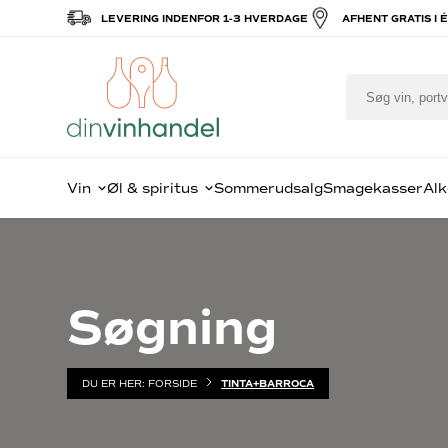
LEVERING INDENFOR 1-3 HVERDAGE
AFHENT GRATIS I 
Vin
Øl & spiritus
Sommerudsalg
Smagekasser
Alk
Populært i
Specialøl
Månedens bedste tilbud
Rødvin
S
F
Søgning
vin
Amaron
C
Barolo
R
Bordeau
W
Rødvin
Rød Bou
G
Hvidvin
DU ER HER:
FORSIDE
TINTA+BARROCA
Rioja
C
Mousserende vin
Rhône
Øv
Portvin
Californ
Re