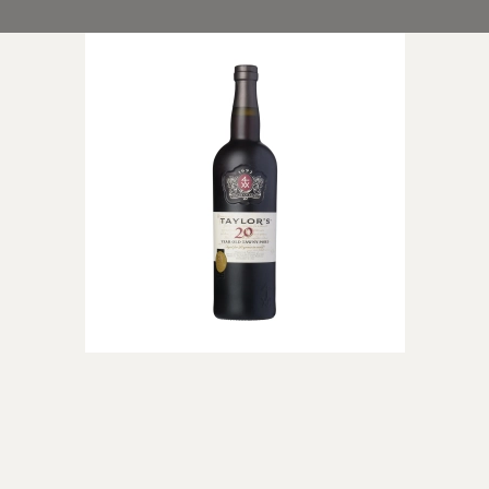
 di
rappa
ino
neuf du
ella Ripasso
el Duero
n
Dessertvine
Lande
e Rosé
Hvide dessertvine
Vin fra Fran
Røde dessertvine
Italien
USA
Australien
Spanien
Sydafrika
Golanhøjde
(Israelsk B
Argentina
Portugal