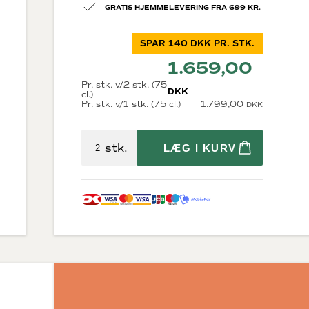
GRATIS HJEMMELEVERING FRA 699 KR.
SPAR 140 DKK PR. STK.
1.659,00
Pr. stk. v/2 stk. (75
DKK
cl.)
Pr. stk. v/1 stk. (75 cl.)
1.799,00
DKK
Diverse
krig
Økologisk vin
stk.
LÆG I KURV
Bæredygtig vin
Store flasker
Vin i trækasser
Fine Wine
Tilbehør
rne
Gaveæsker til vin
osættelse)