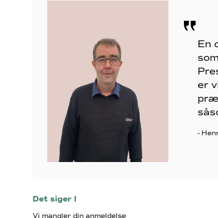
En 
som
Pre
er v
præ
såso
- Hen
Det siger I
Vi mangler din anmeldelse