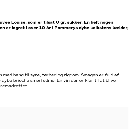
ée Louise, som er tilsat 0 gr. sukker. En helt nøgen
n er lagret i over 10 år i Pommerys dybe kalkstens-kælder,
n med hang til syre, tørhed og rigdom. Smagen er fuld af
dybe brioche smørfedme. En vin der er klar til at blive
fremadrettet.