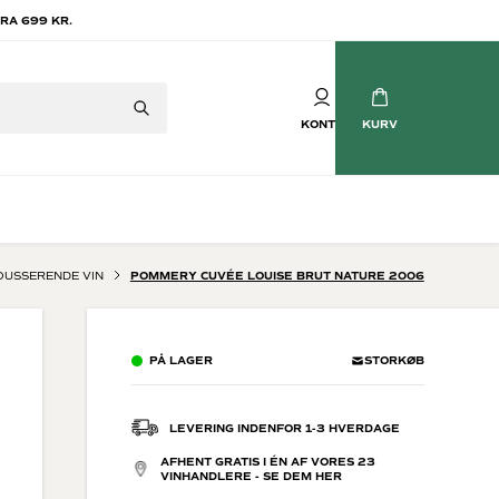
RA 699 KR.
KONTO
KURV
USSERENDE VIN
POMMERY CUVÉE LOUISE BRUT NATURE 2006
Mousserende vin
tvin
Champagne
PÅ LAGER
STORKØB
vin
Crémant
Cava
Prosecco
LEVERING INDENFOR 1-3 HVERDAGE
Brasilianske Bobler
AFHENT GRATIS I ÉN AF VORES 23
Søde mousserende
VINHANDLERE - SE DEM HER