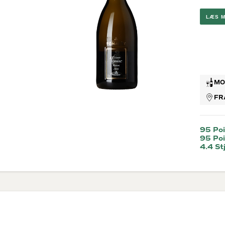
Brunello
G
Montalc
LÆS 
Chateau
Pape
Valpolic
Ribera D
MO
Rosévi
FR
Provenc
95 Poi
95 Poi
4.4 St