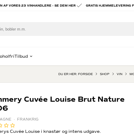
ÉN AF VORES 23 VINHANDLERE - SE DEM HER
GRATIS HJEMMELEVERING F
oholfri
Tilbud
DU ER HER:
FORSIDE
SHOP
VIN
MO
piritus
ast Lav Pris
Hvidvin
Portvin
e
ognac & Armagnac
Chablis
Vintage por
mery Cuvée Louise Brut Nature
om
Alsace
Tawny port
06
x
hisky
Hvid Bourgogne
Madeira vin
rgogne
in
AGNE · FRANKRIG
alvados
rig spiritus
ien
ady to drink
ys Cuvée Louise i knastør og intens udgave.