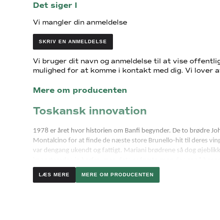
Det siger I
Vi mangler din anmeldelse
SKRIV EN ANMELDELSE
Vi bruger dit navn og anmeldelse til at vise offentlig
mulighed for at komme i kontakt med dig. Vi lover a
Mere om producenten
Toskansk innovation
1978 er året hvor historien om Banfi begynder. De to brødre John
Montalcino for at finde de næste store Brunello-hit til deres v
var dengang ukendt og fattigt. Mariani brødrene så dog øjeblikke
importerede vin herfra, men det var første gang de var på besø
MERE OM PRODUCENTEN
Få år efter første besøg hos Poggio alle mura, køber Mariani brø
middelalderslot, der ligge lige op ad vingården. Slottet kan ses p
dertilhørende luksushotel og 1-stjernet Michelin-restaurant.
Banfi tog teknologi, moderne fremstillingsprocessor og en hung