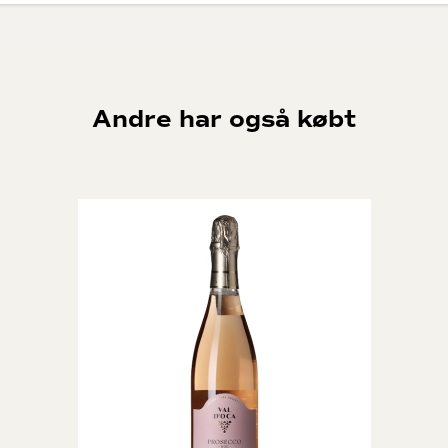
 Banfi også investeret i bæredygtighedsprojekter samt CSR initiativer. Banfi
ter er direktør.
es Banfi vin i Chianti, Piemonte og Bolgheri. Vinene holder fast i Banfis
 smag gennemgående i alle vinene.
Andre har også købt
åde at gøre tingene på. De er bl.a. det første vinhus der har opnået ISO
et, etisk forretningsdrift og socialt ansvar.
nnovative og moderne tilgang som Banfi har til deres vinproduktion. De
dersøger deres jordbund, druetyper og alt muligt. De vil hele tiden lave de
ontalcino: Poggio all’Oro. Vinen bliver kun produceret i de allerbedste
lser, i hele 3 år og 6 måneder. Druerne plukkes fra marken lige neden for
lon.