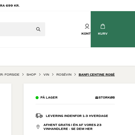
RA 699 KR.
KONTO
KURV
ER:
FORSIDE
SHOP
VIN
ROSÉVIN
BANFI CENTINE ROSÉ
Mousserende vin
tvin
Champagne
PÅ LAGER
STORKØB
vin
Crémant
Cava
Prosecco
LEVERING INDENFOR 1-3 HVERDAGE
Brasilianske Bobler
AFHENT GRATIS I ÉN AF VORES 23
Søde mousserende
VINHANDLERE - SE DEM HER