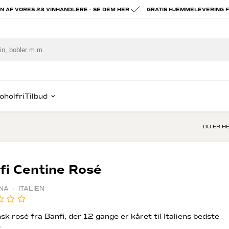
ÉN AF VORES 23 VINHANDLERE - SE DEM HER
GRATIS HJEMMELEVERING F
oholfri
Tilbud
DU ER H
piritus
ast Lav Pris
Hvidvin
Portvin
e
ognac & Armagnac
Chablis
Vintage por
fi Centine Rosé
om
Alsace
Tawny port
x
hisky
Hvid Bourgogne
Madeira vin
A · ITALIEN
rgogne
in
alvados
rig spiritus
sk rosé fra Banfi, der 12 gange er kåret til Italiens bedste
ien
ady to drink
.