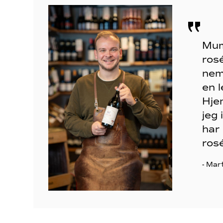
Mums
ros
neml
en l
Hje
jeg 
har
rosé
- Mar