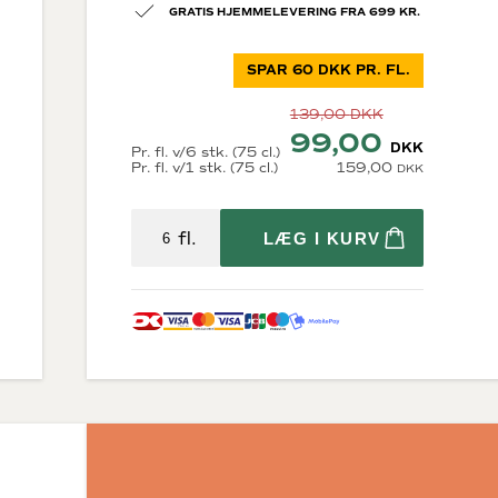
GRATIS HJEMMELEVERING FRA 699 KR.
SPAR 60 DKK PR. FL.
139,00
DKK
99,00
DKK
Pr. fl. v/6 stk. (75 cl.)
Pr. fl. v/1 stk. (75 cl.)
159,00
DKK
Diverse
krig
Økologisk vin
fl.
LÆG I KURV
Bæredygtig vin
Store flasker
Vin i trækasser
Fine Wine
Tilbehør
rne
Gaveæsker til vin
osættelse)