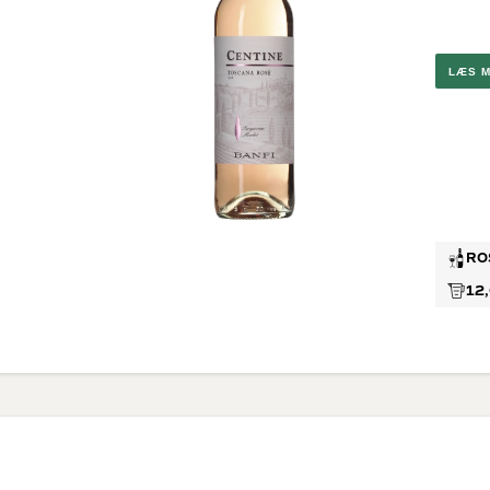
Brunello
G
Montalc
Chateau
Pape
LÆS 
Valpolic
Ribera D
Rosévi
Provenc
RO
12