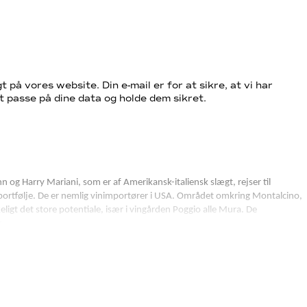
t på vores website. Din e-mail er for at sikre, at vi har
t passe på dine data og holde dem sikret.
 og Harry Mariani, som er af Amerikansk-italiensk slægt, rejser til
inportfølje. De er nemlig vinimportører i USA. Området omkring Montalcino,
ligt det store potentiale, især i vingården Poggio alle Mura. De
g.
drene den flotte vingård. 5 år senere køber de det historiske
å mange af Banfis vine, og er blevet et varetegn for dem. I dag har slottet
er efter innovation med sig til Montalcino. Mange omkringliggende