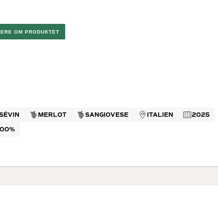
 di
rappa
ino
neuf du
MERE OM PRODUKTET
ella Ripasso
el Duero
n
Dessertvine
Lande
e Rosé
Hvide dessertvine
Vin fra Fran
Røde dessertvine
Italien
SÉVIN
MERLOT
SANGIOVESE
ITALIEN
2025
USA
Australien
,00%
Spanien
Sydafrika
Golanhøjde
(Israelsk B
Argentina
Portugal