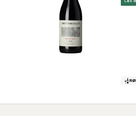
LÆS 
Brunello
G
Montalc
Chateau
Pape
Valpolic
Ribera D
Rosévi
Provenc
RØ