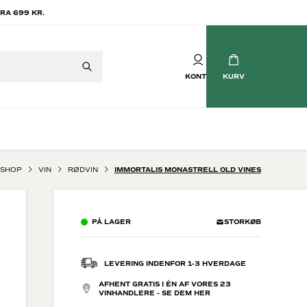
RA 699 KR.
KONTO
KURV
SHOP
VIN
RØDVIN
IMMORTALIS MONASTRELL OLD VINES
Mousserende vin
tvin
Champagne
PÅ LAGER
STORKØB
vin
Crémant
Cava
Prosecco
LEVERING INDENFOR 1-3 HVERDAGE
Brasilianske Bobler
AFHENT GRATIS I ÉN AF VORES 23
Søde mousserende
VINHANDLERE - SE DEM HER