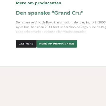
Mere om producenten
Den spanske "Grand Cru"
Den spanske Vino de Pago klassifikation, der blev indført i 2003,
Aylés hus, har siden 2011 hørt under Vino de Pago. Vino de Pago 
gode enkeltmarker, vinhuse eller mindre områder.
Vingården ejer også marker rundt om i Spanien, hvor de produc
MERE OM PRODUCENTEN
vine hører ikke under Vino de Pago klassifikationen. Det gør de
Beliggende i Cariñena, i Aragon regionen, er vingården udstyre
udvælges nøje. Dette er et prestigeprojekt, hvor visionen er at 
og anderkendelse fra internationale medier er begyndt at tikke 
Er du til elegante og kraftige spanske vine, hvor der ikke gås på
vi i hvert fald svært ved at finde noget der smager bedre.