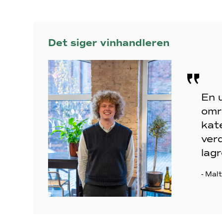
Det siger vinhandleren
En 
omr
kate
ver
lag
- Mal