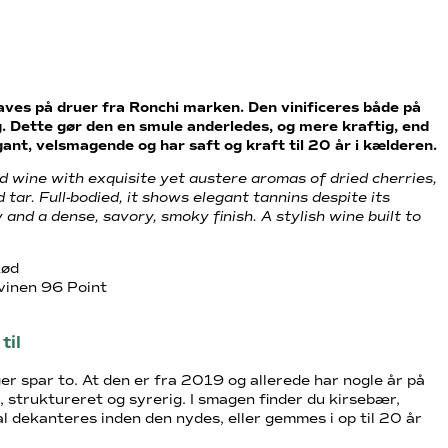
n
laves på druer fra Ronchi marken. Den vinificeres både på
g. Dette gør den en smule anderledes, og mere kraftig, end
gant, velsmagende og har saft og kraft til 20 år i kælderen.
d wine with exquisite yet austere aromas of dried cherries,
d tar. Full-bodied, it shows elegant tannins despite its
y and a dense, savory, smoky finish. A stylish wine built to
kød
 vinen 96 Point
til
er spar to. At den er fra 2019 og allerede har nogle år på
k, struktureret og syrerig. I smagen finder du kirsebær,
al dekanteres inden den nydes, eller gemmes i op til 20 år