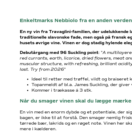
Enkeltmarks Nebbiolo fra en anden verde
En ny vin fra Travaglini-familien, der udelukkende 
traditionelle slavonske fade, men også på fransk e
husets øvrige vine. Vinen er dog stadig hylende ele
Debutårgang med 96 Suckling point
: "
A multilayere
red currants, earth, licorice, dried flowers, meat an
muscular structure, with refreshing, brilliant acidit
last. Try from 2026
"
Ideel til retter med trøffel, vildt og braiseret 
Topanmeldt af bl.a. James Suckling, der giver
Kommer i trækasse á 3 stk.
Når du smager vinen skal du lægge mærke 
En vin med en enorm dybde og et potentiale, der sig
bagen, er ikke til at forstå. Den smager nemlig fris
tørrede bær, lakrids og en røget note. Vinen her sk
mere i kælderen.