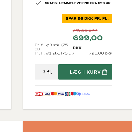
GRATIS HJEMMELEVERING FRA 699 KR.
SPAR 96 DKK PR. FL.
745,00
DKK
699,00
Pr. fl. v/3 stk. (75
DKK
cl.)
Diverse
Pr. fl. v/1 stk. (75 cl.)
795,00
DKK
krig
Økologisk vin
Bæredygtig vin
Store flasker
fl.
LÆG I KURV
Vin i trækasser
Fine Wine
Tilbehør
rne
Gaveæsker til vin
osættelse)