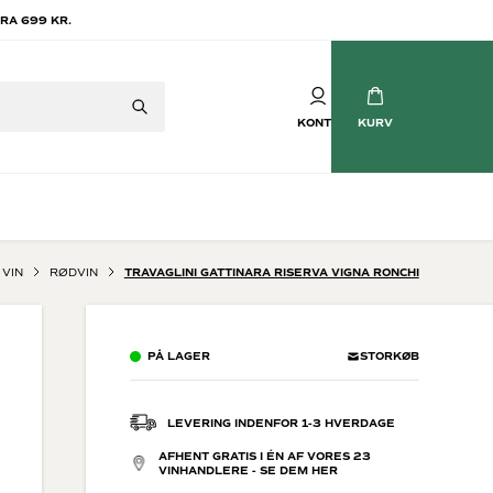
RA 699 KR.
KONTO
KURV
VIN
RØDVIN
TRAVAGLINI GATTINARA RISERVA VIGNA RONCHI
Mousserende vin
tvin
Champagne
PÅ LAGER
STORKØB
vin
Crémant
Cava
Prosecco
LEVERING INDENFOR 1-3 HVERDAGE
Brasilianske Bobler
AFHENT GRATIS I ÉN AF VORES 23
Søde mousserende
VINHANDLERE - SE DEM HER