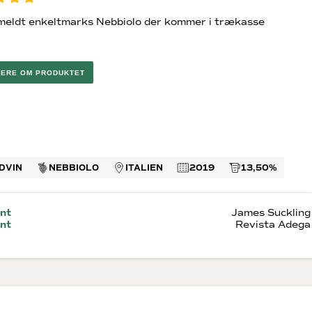
 di
rappa
ino
eldt enkeltmarks Nebbiolo der kommer i trækasse
neuf du
ella Ripasso
el Duero
MERE OM PRODUKTET
n
Dessertvine
Lande
e Rosé
Hvide dessertvine
Vin fra Fran
Røde dessertvine
Italien
DVIN
NEBBIOLO
ITALIEN
2019
13,50%
USA
Australien
Spanien
Sydafrika
nt
James Suckling
Golanhøjde
nt
Revista Adega
(Israelsk B
Argentina
Portugal