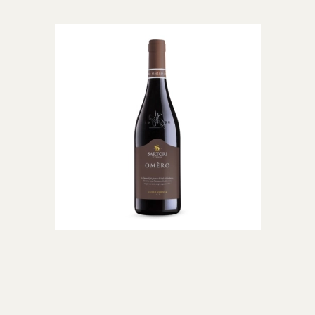
tadig meget fair prissat. Ja, det kan være dyre. Men hvis du sammenligner
en del.