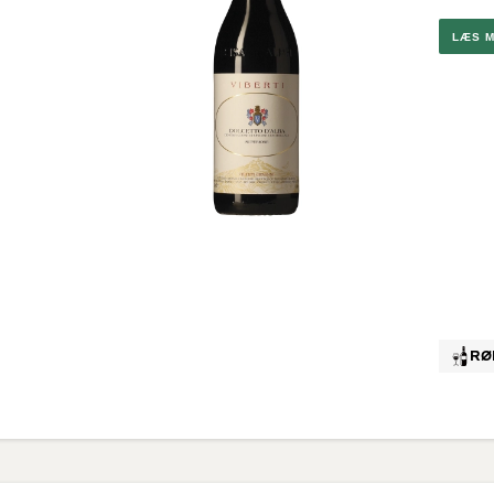
Brunello
G
Montalc
LÆS 
Chateau
Pape
Valpolic
Ribera D
Rosévi
Provenc
RØ