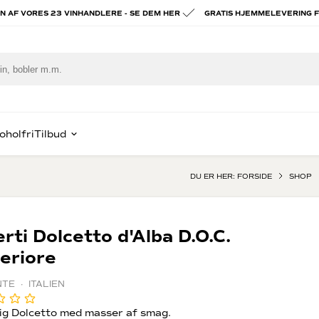
ÉN AF VORES 23 VINHANDLERE - SE DEM HER
GRATIS HJEMMELEVERING F
oholfri
Tilbud
DU ER HER:
FORSIDE
SHOP
piritus
ast Lav Pris
Hvidvin
Portvin
e
ognac & Armagnac
Chablis
Vintage por
rti Dolcetto d'Alba D.O.C.
om
Alsace
Tawny port
eriore
x
hisky
Hvid Bourgogne
Madeira vin
rgogne
in
TE · ITALIEN
alvados
rig spiritus
ien
ady to drink
lig Dolcetto med masser af smag.