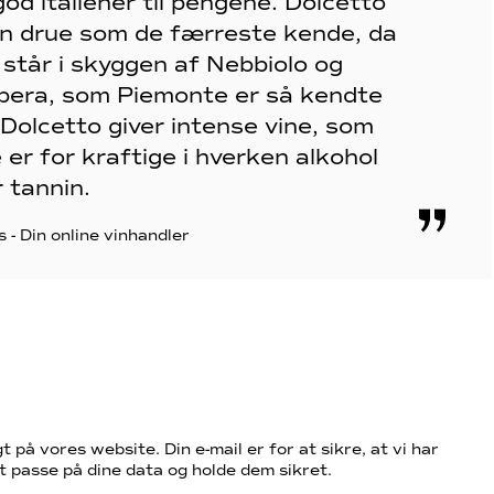
od italiener til pengene. Dolcetto
en drue som de færreste kende, da
 står i skyggen af Nebbiolo og
bera, som Piemonte er så kendte
 Dolcetto giver intense vine, som
 er for kraftige i hverken alkohol
r tannin.
s - Din online vinhandler
t på vores website. Din e-mail er for at sikre, at vi har
t passe på dine data og holde dem sikret.