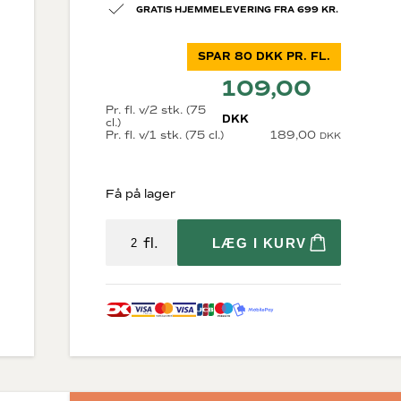
GRATIS HJEMMELEVERING FRA 699 KR.
SPAR 80 DKK PR. FL.
109,00
Pr. fl. v/2 stk. (75
DKK
cl.)
Pr. fl. v/1 stk. (75 cl.)
189,00
DKK
Diverse
krig
Økologisk vin
Få på lager
Bæredygtig vin
Store flasker
Vin i trækasser
fl.
LÆG I KURV
Fine Wine
Tilbehør
rne
Gaveæsker til vin
osættelse)