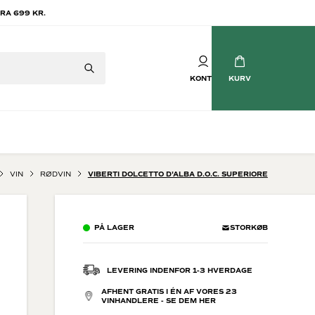
RA 699 KR.
KONTO
KURV
VIN
RØDVIN
VIBERTI DOLCETTO D'ALBA D.O.C. SUPERIORE
Mousserende vin
tvin
Champagne
PÅ LAGER
STORKØB
vin
Crémant
Cava
Prosecco
LEVERING INDENFOR 1-3 HVERDAGE
Brasilianske Bobler
AFHENT GRATIS I ÉN AF VORES 23
Søde mousserende
VINHANDLERE - SE DEM HER