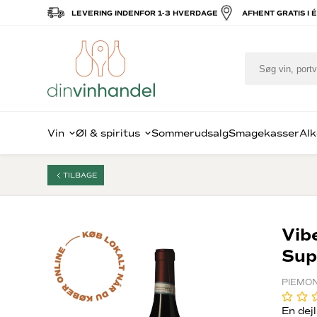
LEVERING INDENFOR 1-3 HVERDAGE
AFHENT GRATIS I 
Vin
Øl & spiritus
Sommerudsalg
Smagekasser
Alk
TILBAGE
Populært i
Specialøl
Månedens bedste tilbud
Rødvin
S
F
vin
Amaron
C
Vibe
Barolo
R
Sup
Bordeau
W
Rødvin
Rød Bou
G
Hvidvin
Rioja
PIEMON
C
Mousserende vin
Rhône
Øv
Portvin
Californ
Re
En dej