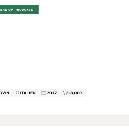
 di
rappa
ino
MERE OM PRODUKTET
neuf du
ella Ripasso
el Duero
n
Dessertvine
Lande
e Rosé
Hvide dessertvine
Vin fra Fran
Røde dessertvine
Italien
USA
Australien
Spanien
Sydafrika
Golanhøjde
DVIN
ITALIEN
2017
13,00%
(Israelsk B
Argentina
Portugal