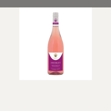
 di
rappa
ino
neuf du
ella Ripasso
el Duero
n
Dessertvine
Lande
e Rosé
Hvide dessertvine
Vin fra Fran
Røde dessertvine
Italien
USA
Australien
Spanien
Sydafrika
Golanhøjde
(Israelsk B
Argentina
Portugal