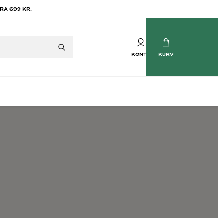
RA 699 KR.
KONTO
KURV
Mousserende vin
tvin
Champagne
vin
Crémant
Cava
Prosecco
Brasilianske Bobler
Søde mousserende