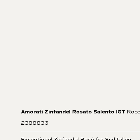
Amorati Zinfandel Rosato Salento IGT
Rocc
2388836
Exceptionel Zinfandel Rosé fra Syditalien