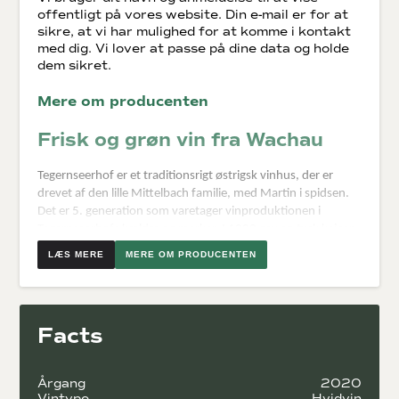
offentligt på vores website. Din e-mail er for at
sikre, at vi har mulighed for at komme i kontakt
med dig. Vi lover at passe på dine data og holde
dem sikret.
Mere om producenten
Frisk og grøn vin fra Wachau
Tegernseerhof er et traditionsrigt østrigsk vinhus, der er
drevet af den lille Mittelbach familie, med Martin i spidsen.
Det er 5. generation som varetager vinproduktionen i
Tegernseerhofs kældre og marker. I 1002 gav en tysk kejser
jord, der i dag er vinmarker, væk til det bayerske kloster
MERE OM PRODUCENTEN
Tegernsee.
27 hektar er hvad Mittelbach familien har at gøre med. Til
gengæld er markerne nogle af de bedste i Østrig. Lige
Facts
omkring byen Dürnstein, i vinområdet Wachau, hører
Tegernseerhof til. De laver knivskarpe vine på topmarker
såsom Loibenberg, Kaiserberg og Steinertal. Markerne er
Årgang
2020
passet og plejet til perfektion, og jordbunden er dækket af
Vintype
Hvidvin