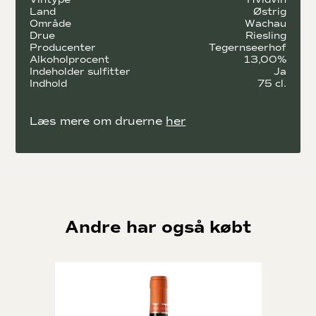
grønne planter, hvilket skaber en høj biodiversitet.
Land
Østrig
Område
Wachau
Tegernseerhofs vine er primært lavet på den infødte
Drue
Riesling
østrigske drue Grüner veltliner, de laver dog også vin på
Producenter
Tegernseerhof
Riesling og blå druer som Zweigelt.
Alkoholprocent
13,00%
Indeholder sulfitter
Ja
Indhold
75 cl.
Læs mere om druerne
her
Andre har også købt