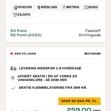
HVIDVIN
RIESLING
ØSTRIG
2020
13,00%
93 Point
Falstaff
92 Point (2022)
DinVinguide
IKKE PÅ LAGER
STORKØB
LEVERING INDENFOR 1-3 HVERDAGE
AFHENT GRATIS I ÉN AF VORES 23
VINHANDLERE - SE DEM HER
GRATIS HJEMMELEVERING FRA 699 KR.
SPAR 50 DKK PR. FL.
259,00