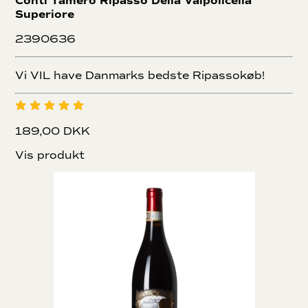
Conti Tamero Ripasso Della Valpolicella
Superiore
2390636
Vi VIL have Danmarks bedste Ripassokøb!
189,00 DKK
Vis produkt